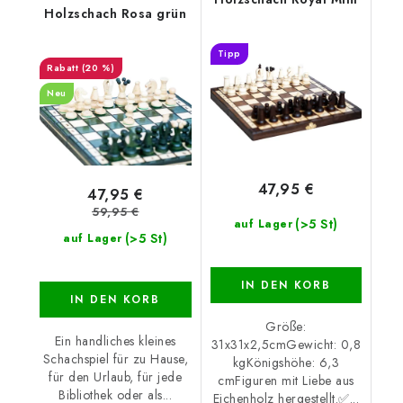
Holzschach Rosa grün
Tipp
(20 %)
Neu
47,95 €
47,95 €
59,95 €
(>5 St)
auf Lager
(>5 St)
auf Lager
IN DEN KORB
IN DEN KORB
Größe:
Ein handliches kleines
31x31x2,5cmGewicht: 0,8
Schachspiel für zu Hause,
kgKönigshöhe: 6,3
für den Urlaub, für jede
cmFiguren mit Liebe aus
Bibliothek oder als...
Eichenholz hergestellt.✅...