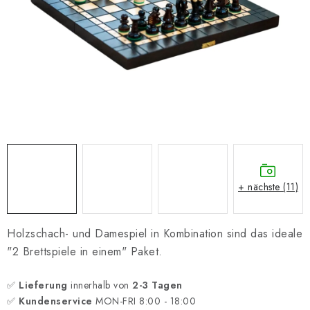
SCHACH ONLINE
SCHACH-MERCH
SCHACH GESCHENKE
GESCHÄFTSBEDINGUNGEN
KONTAKT
Kontakt
FAQ
Über uns
Schachblog
+ nächste (11)
Geschäftsbedingungen
Holzschach- und Damespiel in Kombination sind das ideale
"2 Brettspiele in einem" Paket.
✅
Lieferung
innerhalb von
2-3 Tagen
✅
Kundenservice
MON-FRI 8:00 - 18:00