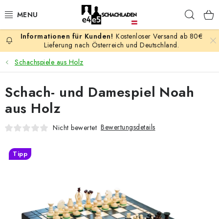
Zum
Such
Inhalt
springen
Kostenloser Versand ab 80€
AKTION
Lieferung nach Österreich und Deutschland.
Schachspiele aus Holz
SCHACHSPIELE
Schach- und Damespiel Noah
SCHACHFIGUREN
aus Holz
SCHACHBRETTER
Bewertungsdetails
Nicht bewertet
SCHACHUHREN
Tipp
SCHACHBÜCHER
SCHACH-ANTIQUITÄTENLADEN