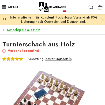
Zum
Such
Inhalt
springen
Kostenloser Versand ab 80€
AKTION
Lieferung nach Österreich und Deutschland.
Schachspiele aus Holz
SCHACHSPIELE
Turnierschach aus Holz
SCHACHFIGUREN
Versandkostenfrei
SCHACHBRETTER
Bewertungsdetails
1 Bewertung
SCHACHUHREN
SCHACHBÜCHER
SCHACH-ANTIQUITÄTENLADEN