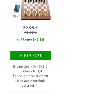
79,95 €
95,95 €
(>5 St)
auf Lager
IN DEN KORB
Brettgröße: 40x40x2,6
cmGewicht: 1,4
kgKönigshöhe: 8 cmMit
Liebe aus Ahornholz
gefertigt✅...