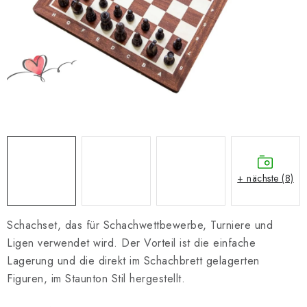
SCHACH ONLINE
SCHACH-MERCH
SCHACH GESCHENKE
GESCHÄFTSBEDINGUNGEN
KONTAKT
+ nächste (8)
Kontakt
FAQ
Über uns
Schachblog
Geschäftsbedingungen
Schachset, das für Schachwettbewerbe, Turniere und
Ligen verwendet wird. Der Vorteil ist die einfache
Lagerung und die direkt im Schachbrett gelagerten
Figuren, im Staunton Stil hergestellt.