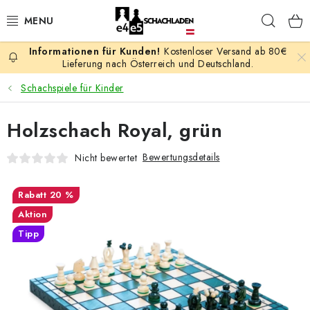
Zum
Such
Inhalt
springen
Kostenloser Versand ab 80€
AKTION
Lieferung nach Österreich und Deutschland.
Schachspiele für Kinder
SCHACHSPIELE
Holzschach Royal, grün
SCHACHFIGUREN
Bewertungsdetails
Nicht bewertet
SCHACHBRETTER
20 %
SCHACHUHREN
Aktion
Tipp
SCHACHBÜCHER
SCHACH-ANTIQUITÄTENLADEN