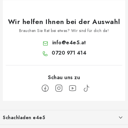
Wir helfen Ihnen bei der Auswahl
Brauchen Sie Rat bei etwas? Wir sind für dich da!
info
@
e4e5.at
0720 971 414
F
u
Schachladen e4e5
ß