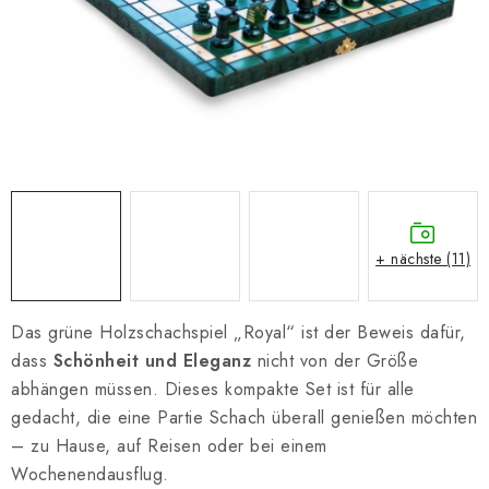
SCHACH ONLINE
SCHACH-MERCH
SCHACH GESCHENKE
GESCHÄFTSBEDINGUNGEN
KONTAKT
+ nächste (11)
Kontakt
FAQ
Über uns
Schachblog
Geschäftsbedingungen
Das grüne Holzschachspiel „Royal“ ist der Beweis dafür,
dass
Schönheit und Eleganz
nicht von der Größe
abhängen müssen. Dieses kompakte Set ist für alle
gedacht, die eine Partie Schach überall genießen möchten
– zu Hause, auf Reisen oder bei einem
Wochenendausflug.