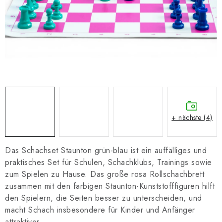
SCHACH ONLINE
SCHACH-MERCH
SCHACH GESCHENKE
GESCHÄFTSBEDINGUNGEN
KONTAKT
+ nächste (4)
Kontakt
FAQ
Über uns
Schachblog
Geschäftsbedingungen
Das Schachset Staunton grün-blau ist ein auffälliges und
praktisches Set für Schulen, Schachklubs, Trainings sowie
zum Spielen zu Hause. Das große rosa Rollschachbrett
zusammen mit den farbigen Staunton-Kunststofffiguren hilft
den Spielern, die Seiten besser zu unterscheiden, und
macht Schach insbesondere für Kinder und Anfänger
attraktiver.