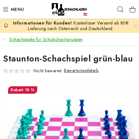
Zum
Such
Inhalt
springen
Kostenloser Versand ab 80€
AKTION
Lieferung nach Österreich und Deutschland.
Schachspiele für Schulschachgruppen
SCHACHSPIELE
Staunton-Schachspiel grün-blau
SCHACHFIGUREN
Bewertungsdetails
Nicht bewertet
SCHACHBRETTER
18 %
SCHACHUHREN
SCHACHBÜCHER
SCHACH-ANTIQUITÄTENLADEN