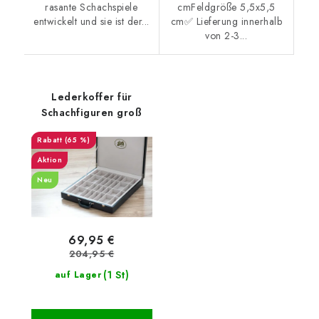
rasante Schachspiele
cmFeldgröße 5,5x5,5
entwickelt und sie ist der...
cm✅ Lieferung innerhalb
von 2-3...
Lederkoffer für
Schachfiguren groß
(65 %)
Aktion
Neu
69,95 €
204,95 €
(1 St)
auf Lager