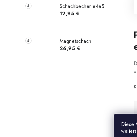
Schachbecher e4e5
12,95 €
Magnetschach
26,95 €
D
b
K
Diese 
weiter