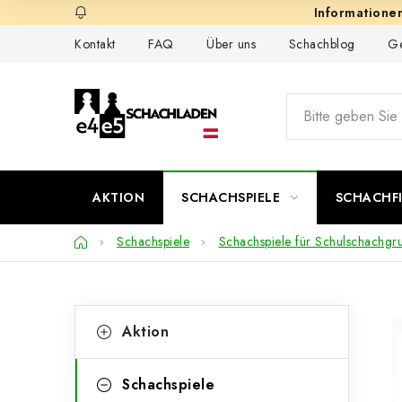
Zum
Inhalt
Kontakt
FAQ
Über uns
Schachblog
Ge
springen
AKTION
SCHACHSPIELE
SCHACHF
Startseite
Schachspiele
Schachspiele für Schulschachgr
S
K
Kategorien
Aktion
überspringen
a
e
t
i
Schachspiele