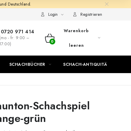
 und Deutschland.
Login
Registrieren
Warenkorb
0720 971 414
(mo - fr: 9:00 –
WARENKORB
17:00)
leeren
SCHACHBÜCHER
SCHACH-ANTIQUITÄTENLADEN
aunton-Schachspiel
ange-grün