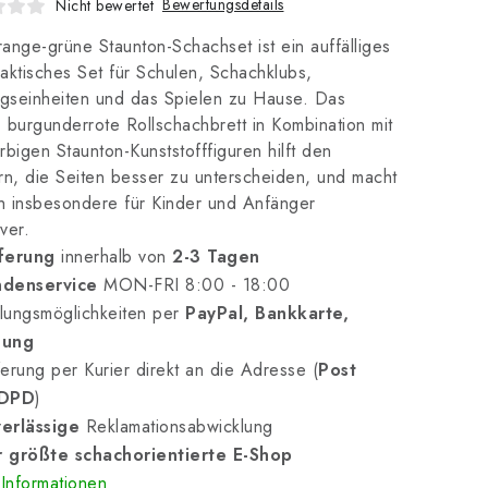
Bewertungsdetails
Nicht bewertet
ange-grüne Staunton-Schachset ist ein auffälliges
aktisches Set für Schulen, Schachklubs,
ngseinheiten und das Spielen zu Hause. Das
 burgunderrote Rollschachbrett in Kombination mit
rbigen Staunton-Kunststofffiguren hilft den
rn, die Seiten besser zu unterscheiden, und macht
 insbesondere für Kinder und Anfänger
iver.
ferung
innerhalb von
2-3 Tagen
denservice
MON-FRI 8:00 - 18:00
lungsmöglichkeiten per
PayPal, Bankkarte,
nung
erung per Kurier direkt an die Adresse (
Post
 DPD
)
erlässige
Reklamationsabwicklung
 größte schachorientierte E-Shop
Informationen