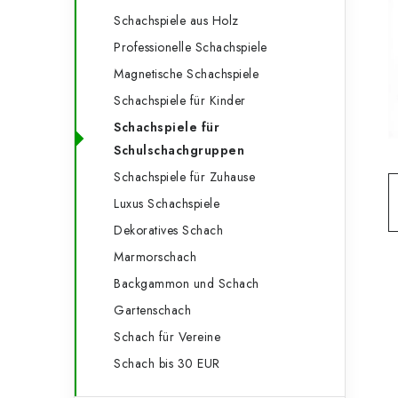
e
t
Schachspiele aus Holz
g
e
Professionelle Schachspiele
o
Magnetische Schachspiele
n
r
Schachspiele für Kinder
l
i
Schachspiele für
e
e
Schulschachgruppen
n
Schachspiele für Zuhause
i
Luxus Schachspiele
s
Dekoratives Schach
t
Marmorschach
e
Backgammon und Schach
Gartenschach
Schach für Vereine
Schach bis 30 EUR