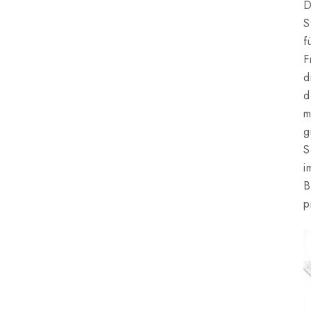
D
S
f
F
d
d
m
g
S
i
B
p