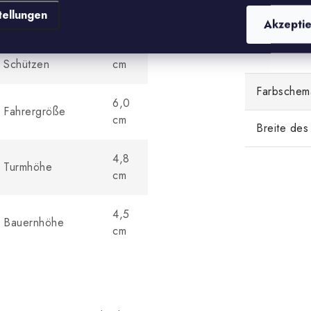
Notation
Dame
cm
tellungen
Akzepti
Größe des
6,5
Verwendu
Schützen
cm
Farbschem
6,0
Fahrergröße
cm
Breite des
4,8
Turmhöhe
cm
4,5
Bauernhöhe
cm