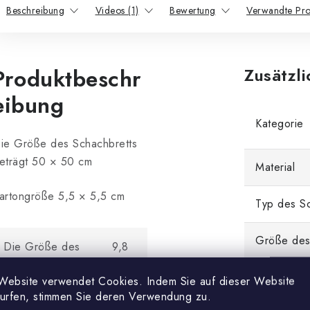
Beschreibung
Videos (1)
Bewertung
Verwandte Pro
Produktbeschr
Zusätzl
eibung
Kategorie
ie Größe des Schachbretts
eträgt 50 × 50 cm
Material
artongröße 5,5 × 5,5 cm
Typ des Sc
Größe des
Die Größe des
9,8
Königs
cm
Feldgröße
Website verwendet Cookies. Indem Sie auf dieser Website
surfen, stimmen Sie deren Verwendung zu.
Größe einer
7,5