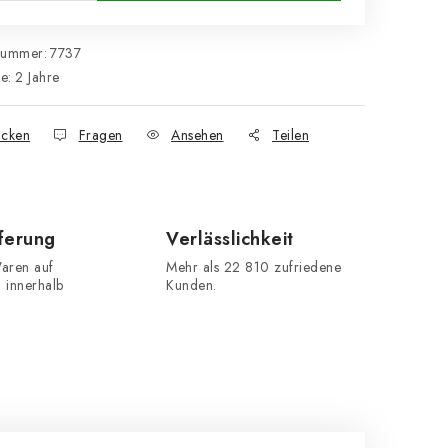
nummer:
7737
ie
:
2 Jahre
cken
Fragen
Ansehen
Teilen
eferung
Verlässlichkeit
aren auf
Mehr als 22 810 zufriedene
n innerhalb
Kunden.