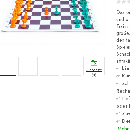
Das or
und pr
Traini
große,
den fa
Spiele
Schach
attrakt
✅
Lie
+ nächste
(3)
✅
Kun
✅ Zah
Rech
✅ Lief
oder
✅
Zuv
✅
Der
Mehr 