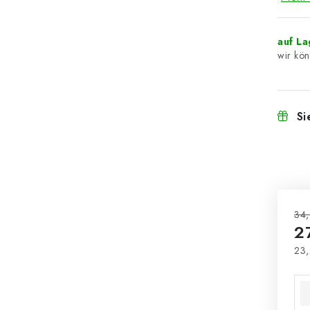
auf L
Si
34,
2
23,
Ver