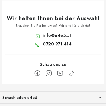
Wir helfen Ihnen bei der Auswahl
Brauchen Sie Rat bei etwas? Wir sind für dich da!
info
@
e4e5.at
0720 971 414
F
u
Schachladen e4e5
ß