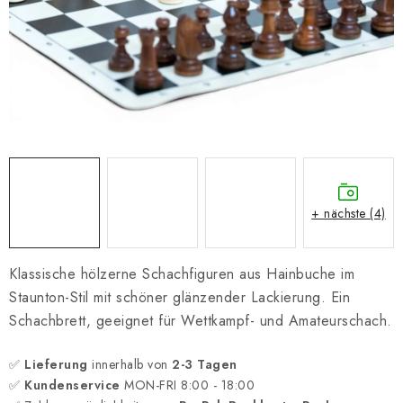
SCHACH ONLINE
SCHACH-MERCH
SCHACH GESCHENKE
GESCHÄFTSBEDINGUNGEN
KONTAKT
+ nächste (4)
Kontakt
FAQ
Über uns
Schachblog
Geschäftsbedingungen
Klassische hölzerne Schachfiguren aus Hainbuche im
Staunton-Stil mit schöner glänzender Lackierung. Ein
Schachbrett, geeignet für Wettkampf- und Amateurschach.
✅
Lieferung
innerhalb von
2-3 Tagen
✅
Kundenservice
MON-FRI 8:00 - 18:00