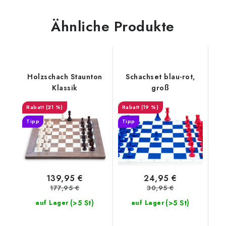
Ähnliche Produkte
Holzschach Staunton
Schachset blau-rot,
Klassik
groß
(21 %)
(19 %)
Tipp
Tipp
139,95 €
24,95 €
177,95 €
30,95 €
(>5 St)
(>5 St)
auf Lager
auf Lager