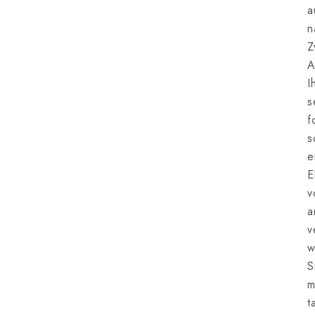
a
n
Z
A
I
s
f
s
e
E
v
a
v
w
S
m
t