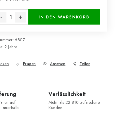
kaufspreis:
IN DEN WARENKORB
nummer:
6807
ie
:
2 Jahre
cken
Fragen
Ansehen
Teilen
eferung
Verlässlichkeit
aren auf
Mehr als 22 810 zufriedene
n innerhalb
Kunden.