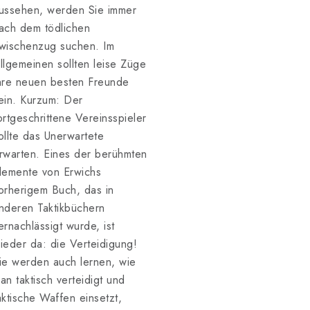
ussehen, werden Sie immer
ach dem tödlichen
wischenzug suchen. Im
llgemeinen sollten leise Züge
hre neuen besten Freunde
ein. Kurzum: Der
ortgeschrittene Vereinsspieler
ollte das Unerwartete
rwarten. Eines der berühmten
lemente von Erwichs
orherigem Buch, das in
nderen Taktikbüchern
ernachlässigt wurde, ist
ieder da: die Verteidigung!
ie werden auch lernen, wie
an taktisch verteidigt und
aktische Waffen einsetzt,