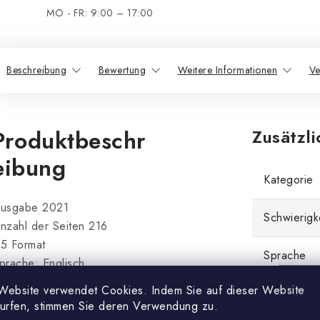
MO - FR: 9:00 – 17:00
Beschreibung
Bewertung
Weitere Informationen
Ve
Produktbeschr
Zusätzl
eibung
Kategorie
usgabe 2021
Schwierigk
nzahl der Seiten 216
5 Format
Sprache
prache: Englisch
Website verwendet Cookies. Indem Sie auf dieser Website
rwich wiederholt die Themen
surfen, stimmen Sie deren Verwendung zu.
Thema
eines vorherigen Buches und