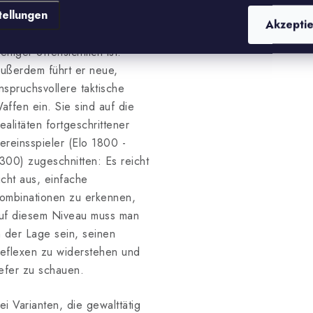
tellungen
onzentriert sich auf Übungen,
Akzepti
ei denen der Schlüsselzug
eniger offensichtlich ist.
ußerdem führt er neue,
nspruchsvollere taktische
affen ein. Sie sind auf die
ealitäten fortgeschrittener
ereinsspieler (Elo 1800 -
300) zugeschnitten: Es reicht
icht aus, einfache
ombinationen zu erkennen,
uf diesem Niveau muss man
n der Lage sein, seinen
eflexen zu widerstehen und
iefer zu schauen.
ei Varianten, die gewalttätig