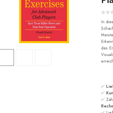
In die
Schach
Meiste
Erkenn
des Er
Visual
erreic
✅
Lie
✅
Kun
✅ Zah
Rech
✅ Lief