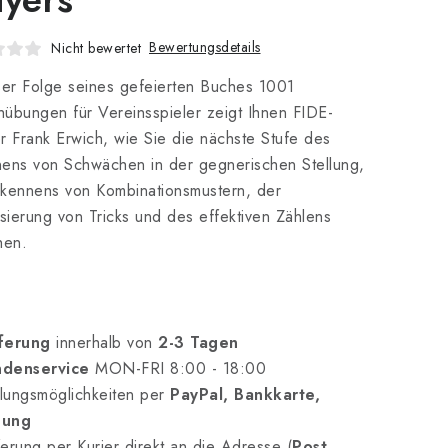
Bewertungsdetails
Nicht bewertet
ser Folge seines gefeierten Buches 1001
übungen für Vereinsspieler zeigt Ihnen FIDE-
r Frank Erwich, wie Sie die nächste Stufe des
ens von Schwächen in der gegnerischen Stellung,
kennens von Kombinationsmustern, der
isierung von Tricks und des effektiven Zählens
hen.
ferung
innerhalb von
2-3 Tagen
denservice
MON-FRI 8:00 - 18:00
lungsmöglichkeiten per
PayPal, Bankkarte,
nung
erung per Kurier direkt an die Adresse (
Post