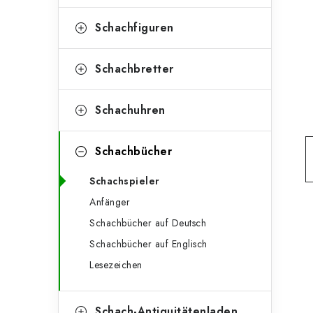
e
t
g
Schachfiguren
e
o
n
r
Schachbretter
l
i
Schachuhren
e
e
n
i
Schachbücher
s
Schachspieler
t
Anfänger
e
Schachbücher auf Deutsch
Schachbücher auf Englisch
Lesezeichen
Schach-Antiquitätenladen