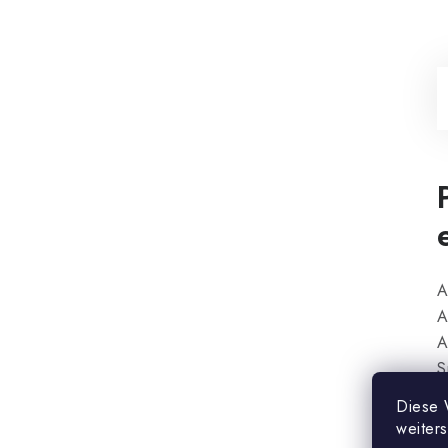
A
A
A
S
Diese 
E
weiter
s