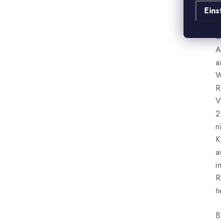
Eins
k
b
w
A
a
W
R
V
2
n
K
a
i
R
t
B