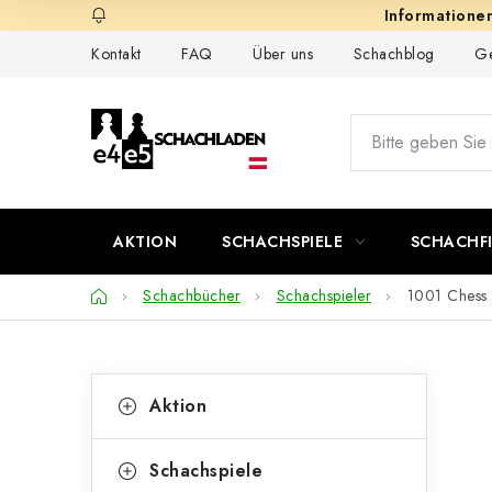
Zum
Inhalt
Kontakt
FAQ
Über uns
Schachblog
Ge
springen
AKTION
SCHACHSPIELE
SCHACHF
Startseite
Schachbücher
Schachspieler
1001 Chess 
S
K
Kategorien
Aktion
überspringen
a
e
t
i
Schachspiele