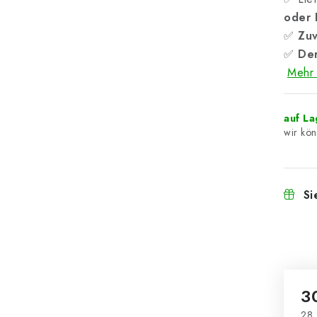
oder
✅
Zuv
✅
Der
Mehr 
auf L
Si
3
28,