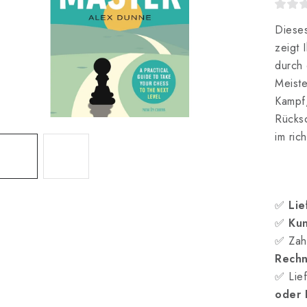
Dieses
zeigt 
durch 
Meiste
Kampf,
Rücks
im ric
✅
Lie
✅
Kun
✅ Zah
Rech
✅ Lief
oder