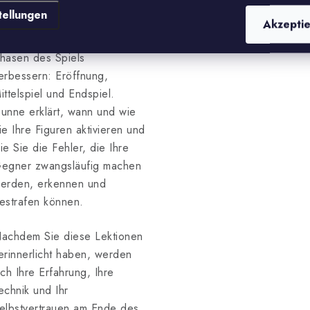
infachen und effektiven
tellungen
atschlägen. Langsam aber
Akzepti
icher werden Sie sich in allen
hasen des Spiels
erbessern: Eröffnung,
ittelspiel und Endspiel.
unne erklärt, wann und wie
ie Ihre Figuren aktivieren und
ie Sie die Fehler, die Ihre
egner zwangsläufig machen
erden, erkennen und
estrafen können.
achdem Sie diese Lektionen
erinnerlicht haben, werden
ich Ihre Erfahrung, Ihre
echnik und Ihr
elbstvertrauen am Ende des