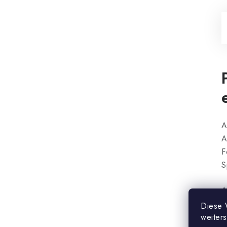
A
A
F
S
A
m
Diese 
e
weiter