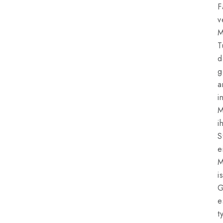
F
v
M
T
d
g
a
i
M
i
S
e
M
i
G
e
t