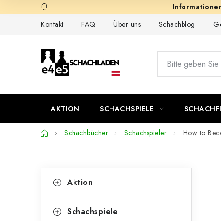
Zum
Inhalt
Kontakt
FAQ
Über uns
Schachblog
Ge
springen
AKTION
SCHACHSPIELE
SCHACHF
Startseite
Schachbücher
Schachspieler
How to Bec
S
K
Kategorien
Aktion
überspringen
a
e
t
i
Schachspiele