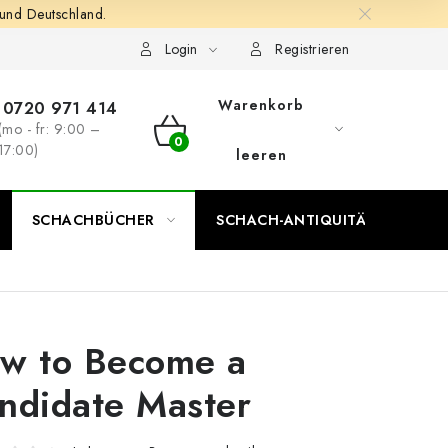
 und Deutschland.
Login
Registrieren
Warenkorb
0720 971 414
(mo - fr: 9:00 –
WARENKORB
17:00)
leeren
SCHACHBÜCHER
SCHACH-ANTIQUITÄTENLADEN
w to Become a
ndidate Master