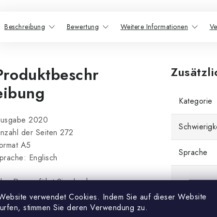
Beschreibung
Bewertung
Weitere Informationen
Ve
Produktbeschr
Zusätzl
eibung
Kategorie
usgabe 2020
Schwierigk
nzahl der Seiten 272
ormat A5
Sprache
prache: Englisch
lex Dunne führt Sie durch
Thema
ehr als 50 Partien und bietet
Website verwendet Cookies. Indem Sie auf dieser Website
ine Fülle von praktischen,
surfen, stimmen Sie deren Verwendung zu.