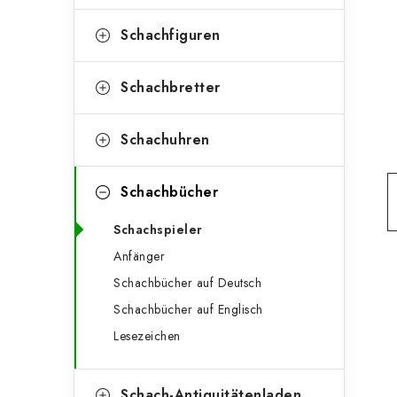
e
t
g
Schachfiguren
e
o
n
r
Schachbretter
l
i
Schachuhren
e
e
n
i
Schachbücher
s
Schachspieler
t
Anfänger
e
Schachbücher auf Deutsch
Schachbücher auf Englisch
Lesezeichen
Schach-Antiquitätenladen