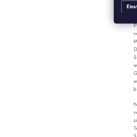
e
Eins
R
s
P
v
M
D
S
w
G
w
b
N
v
s
T
S