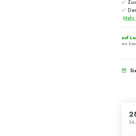
✅
Zuv
✅
Der
Mehr 
auf L
Si
2
26,
Ver