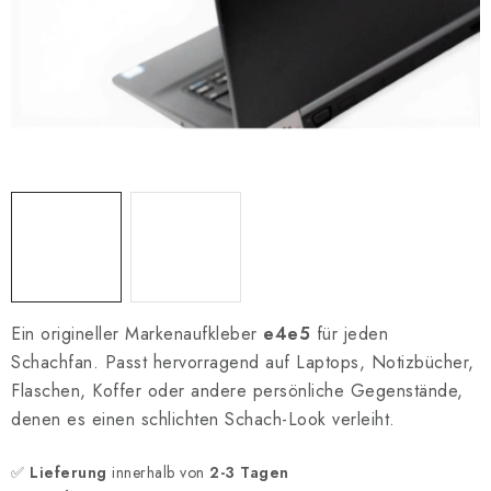
SCHACH ONLINE
SCHACH-MERCH
SCHACH GESCHENKE
GESCHÄFTSBEDINGUNGEN
KONTAKT
Kontakt
FAQ
Über uns
Schachblog
Geschäftsbedingungen
Ein origineller Markenaufkleber
e4e5
für jeden
Schachfan. Passt hervorragend auf Laptops, Notizbücher,
Flaschen, Koffer oder andere persönliche Gegenstände,
denen es einen schlichten Schach-Look verleiht.
✅
Lieferung
innerhalb von
2-3 Tagen