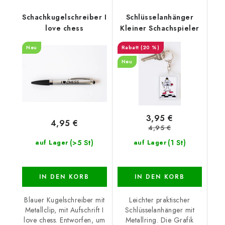
Schachkugelschreiber I
Schlüsselanhänger
love chess
Kleiner Schachspieler
Neu
(20 %)
Neu
3,95 €
4,95 €
4,95 €
(>5 St)
(1 St)
auf Lager
auf Lager
IN DEN KORB
IN DEN KORB
Blauer Kugelschreiber mit
Leichter praktischer
Metallclip, mit Aufschrift I
Schlüsselanhänger mit
love chess. Entworfen, um
Metallring. Die Grafik