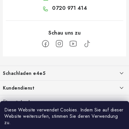
0720 971 414
F
u
Schachladen e4e5
ß
z
Über uns
Kundendienst
e
i
Kontakt
Geschäftsbedingungen
Über Schach
l
Diese Website verwendet Cookies. Indem Sie auf dieser
Schachshop-Partner
Hilfe bei Reklamationen
Schachmagazine
e
Website weitersurfen, stimmen Sie deren Verwendung
Facebook
zu.
Geschäftsbewertung
Umtausch von Waren
Schachvideos