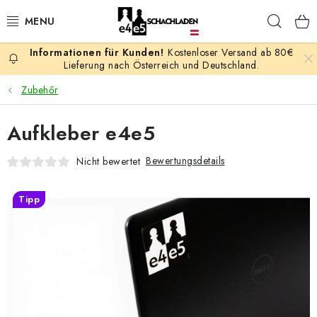
Zum
Such
Inhalt
springen
Kostenloser Versand ab 80€
AKTION
Lieferung nach Österreich und Deutschland.
Zubehőr
SCHACHSPIELE
Aufkleber e4e5
SCHACHFIGUREN
Bewertungsdetails
Nicht bewertet
SCHACHBRETTER
Tipp
SCHACHUHREN
SCHACHBÜCHER
SCHACH-ANTIQUITÄTENLADEN