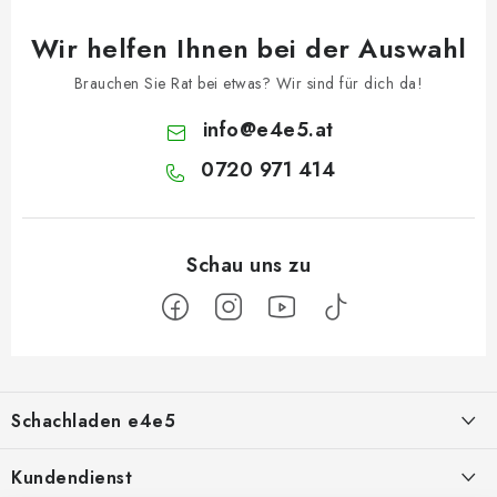
Wir helfen Ihnen bei der Auswahl
Brauchen Sie Rat bei etwas? Wir sind für dich da!
info
@
e4e5.at
0720 971 414
F
u
Schachladen e4e5
ß
z
Über uns
Kundendienst
e