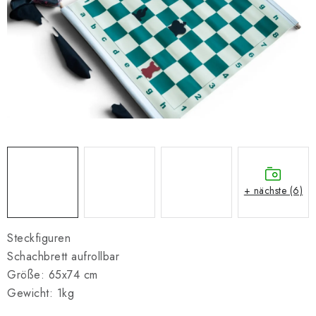
SCHACH ONLINE
SCHACH-MERCH
SCHACH GESCHENKE
GESCHÄFTSBEDINGUNGEN
KONTAKT
Kontakt
FAQ
Über uns
Schachblog
+ nächste (6)
Geschäftsbedingungen
Steckfiguren
Schachbrett aufrollbar
Größe: 65x74 cm
Gewicht: 1kg