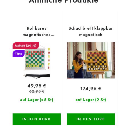
Rollbares
Schachbrett klappbar
magnetisches
magnetisch
Demonstrationsschachbrett
(20 %)
gelb-orange
Tipp
49,95 €
174,95 €
62,95 €
(>5 St)
(2 St)
auf Lager
auf Lager
IN DEN KORB
IN DEN KORB