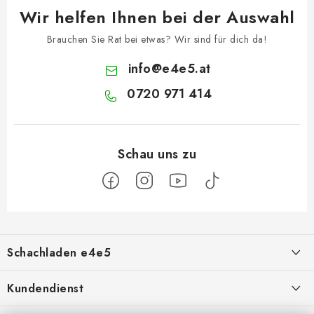
Wir helfen Ihnen bei der Auswahl
Brauchen Sie Rat bei etwas? Wir sind für dich da!
info
@
e4e5.at
0720 971 414
F
u
Schachladen e4e5
ß
z
Über uns
Kundendienst
e