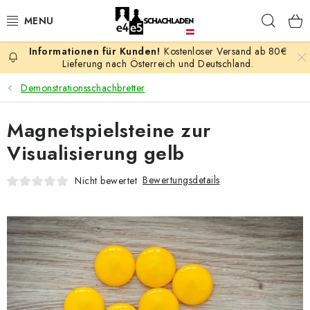
Zum
Such
Inhalt
springen
Kostenloser Versand ab 80€
AKTION
Lieferung nach Österreich und Deutschland.
Demonstrationsschachbretter
SCHACHSPIELE
Magnetspielsteine zur
SCHACHFIGUREN
Visualisierung gelb
SCHACHBRETTER
Bewertungsdetails
Nicht bewertet
SCHACHUHREN
SCHACHBÜCHER
SCHACH-ANTIQUITÄTENLADEN