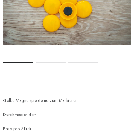
SCHACH ONLINE
SCHACH-MERCH
SCHACH GESCHENKE
GESCHÄFTSBEDINGUNGEN
KONTAKT
Kontakt
FAQ
Über uns
Schachblog
Geschäftsbedingungen
Gelbe Magnetspielsteine zum Markieren
Durchmesser 4cm
Preis pro Stück