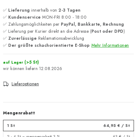
✅
Lieferung
innerhalb von
2-3 Tagen
✅
Kundenservice
MON-FRI 8:00 - 18:00
✅ Zahlungsmöglichkeiten per
PayPal, Bankkarte, Rechnung
✅ Lieferung per Kurier direkt an die Adresse (
Post oder DPD
)
✅
Zuverlässige
Reklamationsabwicklung
✅
Der größte schachorientierte E-Shop
Mehr Informationen
(>5 St)
auf Lager
12.08.2026
Lieferoptionen
Mengenrabatt
1 St
64,95 €
/ St
2 - 4 St = mengenrabatt 3 %
63 €
/ St