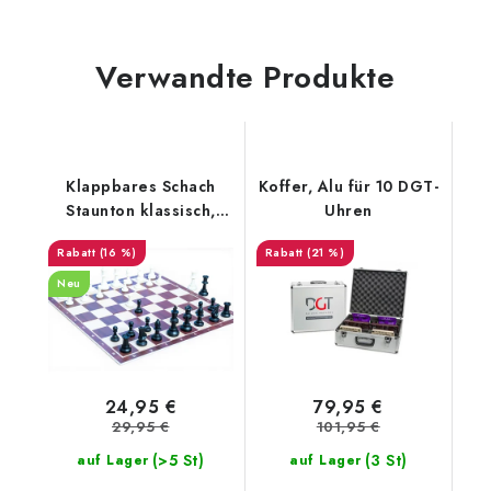
Verwandte Produkte
Klappbares Schach
Koffer, Alu für 10 DGT-
Staunton klassisch,
Uhren
groß
(16 %)
(21 %)
Neu
24,95 €
79,95 €
29,95 €
101,95 €
(>5 St)
(3 St)
auf Lager
auf Lager