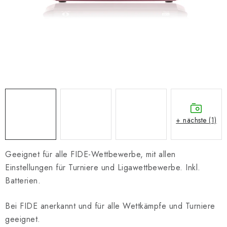
SCHACH ONLINE
SCHACH-MERCH
SCHACH GESCHENKE
GESCHÄFTSBEDINGUNGEN
KONTAKT
+ nächste (1)
Kontakt
FAQ
Über uns
Schachblog
Geschäftsbedingungen
Geeignet für alle FIDE-Wettbewerbe, mit allen
Einstellungen für Turniere und Ligawettbewerbe. Inkl.
Batterien.
Bei FIDE anerkannt und für alle Wettkämpfe und Turniere
geeignet.