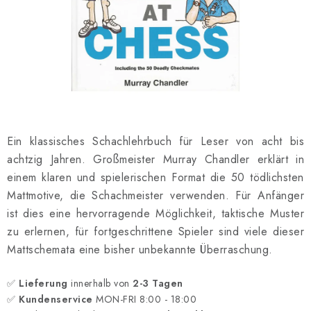
SCHACH ONLINE
SCHACH-MERCH
SCHACH GESCHENKE
GESCHÄFTSBEDINGUNGEN
Ein klassisches Schachlehrbuch für Leser von acht bis
KONTAKT
achtzig Jahren. Großmeister Murray Chandler erklärt in
einem klaren und spielerischen Format die 50 tödlichsten
Kontakt
FAQ
Über uns
Schachblog
Mattmotive, die Schachmeister verwenden. Für Anfänger
Geschäftsbedingungen
ist dies eine hervorragende Möglichkeit, taktische Muster
zu erlernen, für fortgeschrittene Spieler sind viele dieser
Mattschemata eine bisher unbekannte Überraschung.
✅
Lieferung
innerhalb von
2-3 Tagen
✅
Kundenservice
MON-FRI 8:00 - 18:00