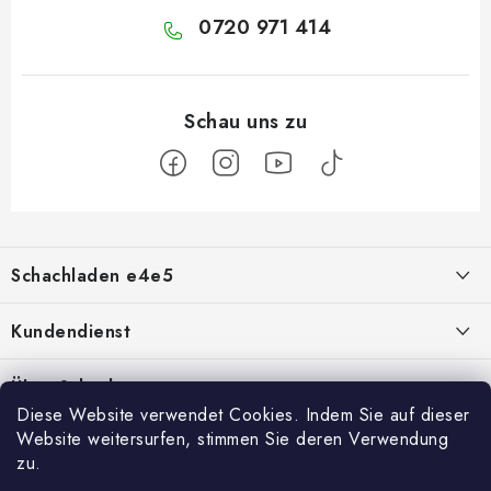
0720 971 414
F
u
Schachladen e4e5
ß
z
Über uns
Kundendienst
e
i
Kontakt
Geschäftsbedingungen
Über Schach
l
Diese Website verwendet Cookies. Indem Sie auf dieser
Schachshop-Partner
Hilfe bei Reklamationen
Schachmagazine
e
Website weitersurfen, stimmen Sie deren Verwendung
Facebook
zu.
Geschäftsbewertung
Umtausch von Waren
Schachvideos