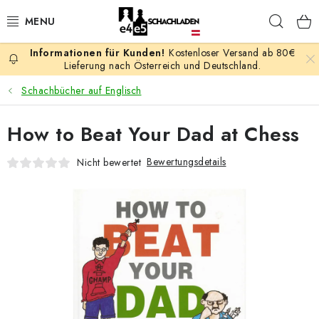
Zum
Such
Inhalt
springen
Kostenloser Versand ab 80€
AKTION
Lieferung nach Österreich und Deutschland.
Schachbücher auf Englisch
SCHACHSPIELE
How to Beat Your Dad at Chess
SCHACHFIGUREN
Bewertungsdetails
Nicht bewertet
SCHACHBRETTER
SCHACHUHREN
SCHACHBÜCHER
SCHACH-ANTIQUITÄTENLADEN