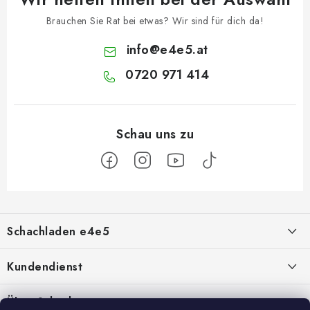
Brauchen Sie Rat bei etwas? Wir sind für dich da!
info
@
e4e5.at
0720 971 414
F
u
Schachladen e4e5
ß
z
Über uns
Kundendienst
e
i
Kontakt
Geschäftsbedingungen
Über Schach