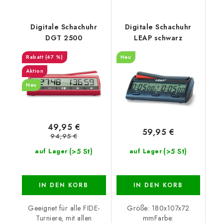
Digitale Schachuhr
Digitale Schachuhr
DGT 2500
LEAP schwarz
(47 %)
Neu
Aktion
Neu
49,95 €
59,95 €
94,95 €
(>5 St)
(>5 St)
auf Lager
auf Lager
IN DEN KORB
IN DEN KORB
Geeignet für alle FIDE-
Größe: 180x107x72
Turniere, mit allen
mmFarbe: