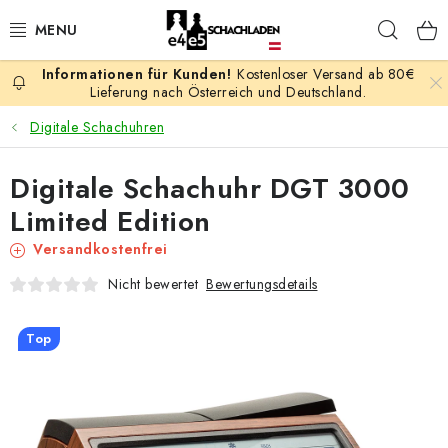
Zum
Such
Inhalt
springen
Kostenloser Versand ab 80€
AKTION
Lieferung nach Österreich und Deutschland.
Digitale Schachuhren
SCHACHSPIELE
Digitale Schachuhr DGT 3000
SCHACHFIGUREN
Limited Edition
SCHACHBRETTER
Versandkostenfrei
Bewertungsdetails
Nicht bewertet
SCHACHUHREN
Top
SCHACHBÜCHER
SCHACH-ANTIQUITÄTENLADEN