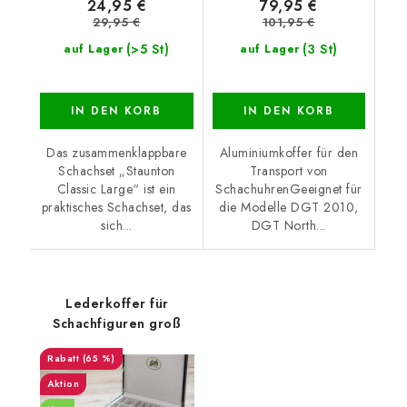
24,95 €
79,95 €
29,95 €
101,95 €
(>5 St)
(3 St)
auf Lager
auf Lager
IN DEN KORB
IN DEN KORB
Das zusammenklappbare
Aluminiumkoffer für den
Schachset „Staunton
Transport von
Classic Large“ ist ein
SchachuhrenGeeignet für
praktisches Schachset, das
die Modelle DGT 2010,
sich...
DGT North...
Lederkoffer für
Schachfiguren groß
(65 %)
Aktion