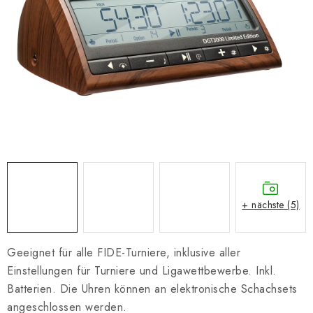
SCHACH ONLINE
SCHACH-MERCH
SCHACH GESCHENKE
GESCHÄFTSBEDINGUNGEN
KONTAKT
Kontakt
FAQ
Über uns
Schachblog
+ nächste (5)
Geschäftsbedingungen
Geeignet für alle FIDE-Turniere, inklusive aller
Einstellungen für Turniere und Ligawettbewerbe. Inkl.
Batterien. Die Uhren können an elektronische Schachsets
angeschlossen werden.