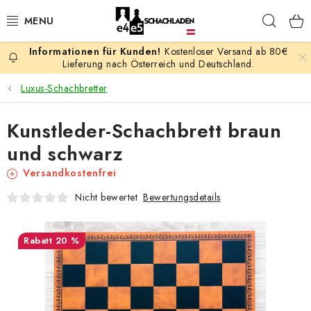
Zum
Such
Inhalt
springen
Kostenloser Versand ab 80€
AKTION
Lieferung nach Österreich und Deutschland.
Luxus-Schachbretter
SCHACHSPIELE
Kunstleder-Schachbrett braun
SCHACHFIGUREN
und schwarz
SCHACHBRETTER
Versandkostenfrei
Bewertungsdetails
Nicht bewertet
SCHACHUHREN
SCHACHBÜCHER
20 %
SCHACH-ANTIQUITÄTENLADEN