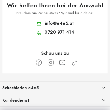
Wir helfen Ihnen bei der Auswahl
Brauchen Sie Rat bei etwas? Wir sind für dich da!
info
@
e4e5.at
0720 971 414
F
u
Schachladen e4e5
ß
z
Über uns
Kundendienst
e
Kontakt
Geschäftsbedingungen