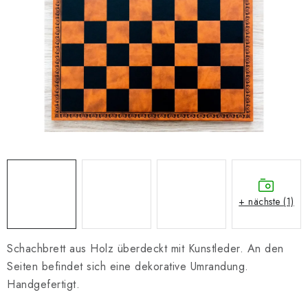
SCHACH ONLINE
SCHACH-MERCH
SCHACH GESCHENKE
GESCHÄFTSBEDINGUNGEN
KONTAKT
Kontakt
FAQ
Über uns
Schachblog
+ nächste (1)
Geschäftsbedingungen
Schachbrett aus Holz überdeckt mit Kunstleder. An den
Seiten befindet sich eine dekorative Umrandung.
Handgefertigt.