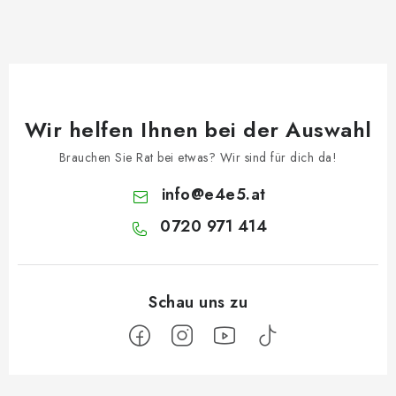
Wir helfen Ihnen bei der Auswahl
Brauchen Sie Rat bei etwas? Wir sind für dich da!
info
@
e4e5.at
0720 971 414
F