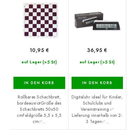
10,95 €
36,95 €
(>5 St)
(>5 St)
auf Lager
auf Lager
IN DEN KORB
IN DEN KORB
Rollbares Schachbrett,
Digitaluhr ideal für Kinder,
bordeauxrotGröße des
Schulclubs und
Schachbretts 50x50
Vereinstraining.✅
cmFeldgröße 5,5 x 5,5
Lieferung innerhalb von 2-
cm✅...
3 Tagen✅...