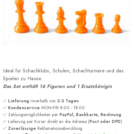
SCHACH ONLINE
SCHACH-MERCH
SCHACH GESCHENKE
GESCHÄFTSBEDINGUNGEN
KONTAKT
Ideal für Schachklubs, Schulen, Schachturniere und das
Spielen zu Hause.
Kontakt
FAQ
Über uns
Schachblog
Das Set enthält 16 Figuren und 1 Ersatzkönigin
Geschäftsbedingungen
✅
Lieferung
innerhalb von
2-3 Tagen
✅
Kundenservice
MON-FRI 8:00 - 18:00
✅ Zahlungsmöglichkeiten per
PayPal, Bankkarte, Rechnung
✅ Lieferung per Kurier direkt an die Adresse (
Post oder DPD
)
✅
Zuverlässige
Reklamationsabwicklung