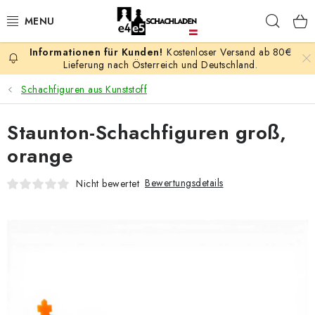
Zum
Such
Inhalt
springen
Kostenloser Versand ab 80€
AKTION
Lieferung nach Österreich und Deutschland.
Schachfiguren aus Kunststoff
SCHACHSPIELE
Staunton-Schachfiguren groß,
SCHACHFIGUREN
orange
SCHACHBRETTER
Bewertungsdetails
Nicht bewertet
SCHACHUHREN
SCHACHBÜCHER
SCHACH-ANTIQUITÄTENLADEN