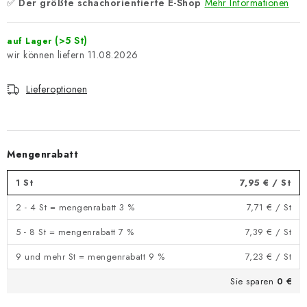
✅
Der größte schachorientierte E-Shop
Mehr Informationen
(>5 St)
auf Lager
11.08.2026
Lieferoptionen
Mengenrabatt
1 St
7,95 €
/ St
2 - 4 St = mengenrabatt 3 %
7,71 €
/ St
5 - 8 St = mengenrabatt 7 %
7,39 €
/ St
9 und mehr St = mengenrabatt 9 %
7,23 €
/ St
Sie sparen
0 €