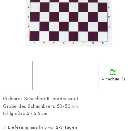
SCHACH ONLINE
SCHACH-MERCH
SCHACH GESCHENKE
GESCHÄFTSBEDINGUNGEN
KONTAKT
Kontakt
FAQ
Über uns
Schachblog
+ nächste (1)
Geschäftsbedingungen
Rollbares Schachbrett, bordeauxrot
Größe des Schachbretts 50x50 cm
Feldgröße 5,5 x 5,5 cm
✅
Lieferung
innerhalb von
2-3 Tagen