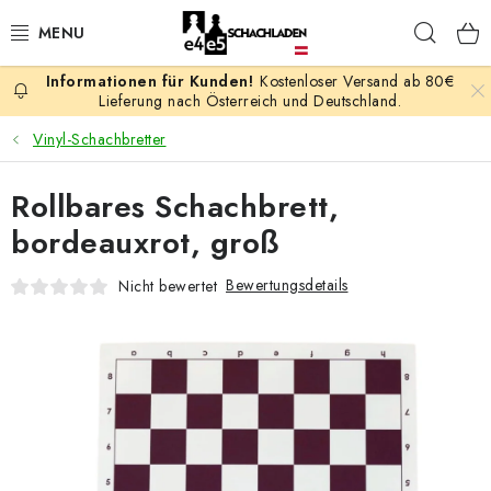
Zum
Such
Inhalt
springen
Kostenloser Versand ab 80€
AKTION
Lieferung nach Österreich und Deutschland.
Vinyl-Schachbretter
SCHACHSPIELE
Rollbares Schachbrett,
SCHACHFIGUREN
bordeauxrot, groß
SCHACHBRETTER
Bewertungsdetails
Nicht bewertet
SCHACHUHREN
SCHACHBÜCHER
SCHACH-ANTIQUITÄTENLADEN