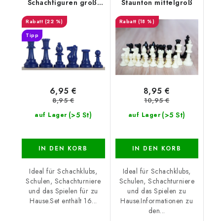
Schachfiguren groß,
Staunton mittelgroß
blau
(22 %)
(18 %)
Tipp
6,95 €
8,95 €
8,95 €
10,95 €
(>5 St)
(>5 St)
auf Lager
auf Lager
IN DEN KORB
IN DEN KORB
Ideal für Schachklubs,
Ideal für Schachklubs,
Schulen, Schachturniere
Schulen, Schachturniere
und das Spielen für zu
und das Spielen zu
Hause.Set enthält 16...
Hause.Informationen zu
den...