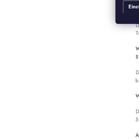
w
Eins
S
D
T
W
S
D
b
W
D
5
A