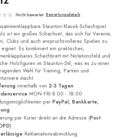
Bewertungsdetails
Nicht bewertet
sammenklappbare Staunton-Klassik-Schachspiel
lz ist ein großes Schachset, das sich für Vereine,
n, Clubs und auch anspruchsvolleres Spielen zu
eignet. Es kombiniert ein praktisches,
enklappbares Schachbrett mit Notationsfeld und
sche Holzfiguren im Staunton-Stil, was es zu einer
ragenden Wahl für Training, Partien und
turniere macht.
ferung
innerhalb von
2-3 Tagen
denservice
MON-FRI 8:00 - 18:00
lungsmöglichkeiten per
PayPal, Bankkarte,
nung
erung per Kurier direkt an die Adresse (
Post
 DPD
)
erlässige
Reklamationsabwicklung