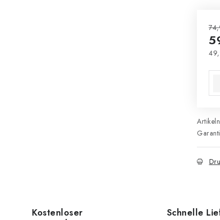
74,
5
49,
Ver
Artikel
Garant
Dru
Kostenloser
Schnelle Li