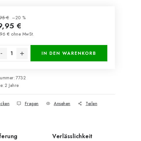
95 €
–20 %
9,95 €
96 € ohne MwSt.
kaufspreis:
IN DEN WARENKORB
nummer:
7732
ie
:
2 Jahre
cken
Fragen
Ansehen
Teilen
eferung
Verlässlichkeit