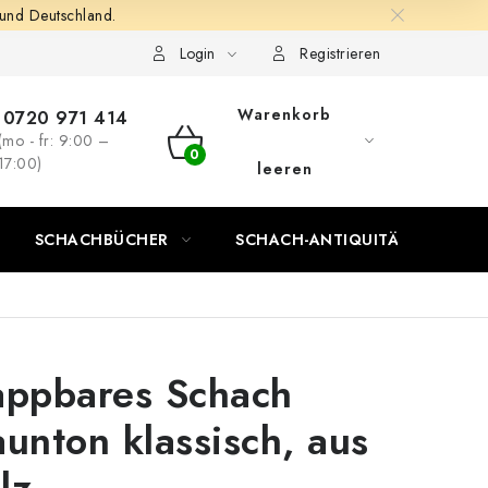
 und Deutschland.
Login
Registrieren
Warenkorb
0720 971 414
(mo - fr: 9:00 –
WARENKORB
17:00)
leeren
SCHACHBÜCHER
SCHACH-ANTIQUITÄTENLADEN
appbares Schach
aunton klassisch, aus
lz