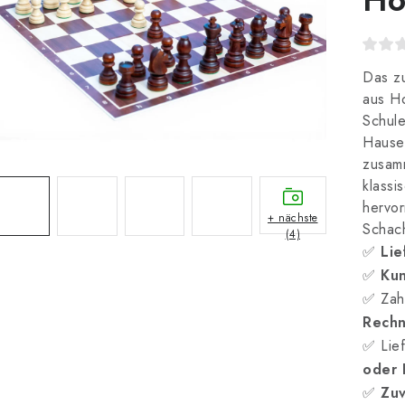
Das zu
aus Ho
Schule
Hause 
zusamm
klassi
hervor
+ nächste
Schach
(4)
✅
Lie
✅
Kun
✅ Zah
Rech
✅ Lief
oder
✅
Zuv