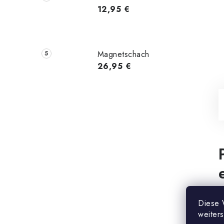
12,95 €
Magnetschach
26,95 €
M
Diese 
K
weiter