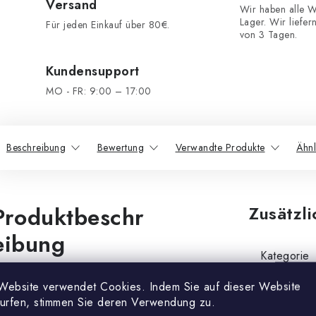
Versand
Wir haben alle W
Lager. Wir liefer
Für jeden Einkauf über 80€.
von 3 Tagen.
Kundensupport
MO - FR: 9:00 – 17:00
Beschreibung
Bewertung
Verwandte Produkte
Ähnl
Produktbeschr
Zusätzl
eibung
Kategorie
it dem hochwertigen
Website verwendet Cookies. Indem Sie auf dieser Website
Material
lappschachbrett PVC haben
surfen, stimmen Sie deren Verwendung zu.