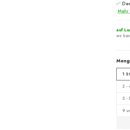
✅
Der
Mehr 
auf L
Meng
1 S
2 -
5 -
9 u