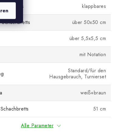
hachbretts
klappbares
eren
 Schachbretts
über 50x50 cm
über 5,5x5,5 cm
mit Notation
Standard/für den
ng
Hausgebrauch, Turnierset
a
weiß+braun
 Schachbretts
51 cm
Alle Parameter