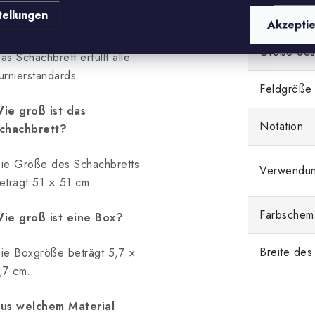
ir den Stil der Vintage-
Typ des Sc
tellungen
chachbretter zurückgebracht.
Akzepti
Größe des
as Schachbrett erfüllt alle
urnierstandards.
Feldgröße
ie groß ist das
Notation
chachbrett?
ie Größe des Schachbretts
Verwendu
eträgt 51 × 51 cm.
Farbschem
ie groß ist eine Box?
Breite des
ie Boxgröße beträgt 5,7 ×
,7 cm.
us welchem ​​Material