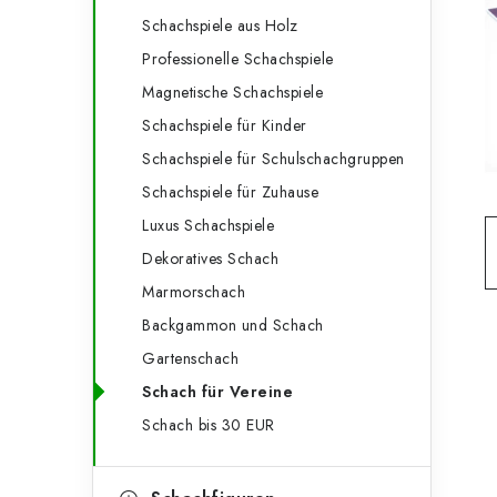
e
t
Schachspiele aus Holz
g
e
Professionelle Schachspiele
o
Magnetische Schachspiele
n
r
Schachspiele für Kinder
l
i
Schachspiele für Schulschachgruppen
e
e
Schachspiele für Zuhause
n
i
Luxus Schachspiele
Dekoratives Schach
s
Marmorschach
t
Backgammon und Schach
e
Gartenschach
Schach für Vereine
Schach bis 30 EUR