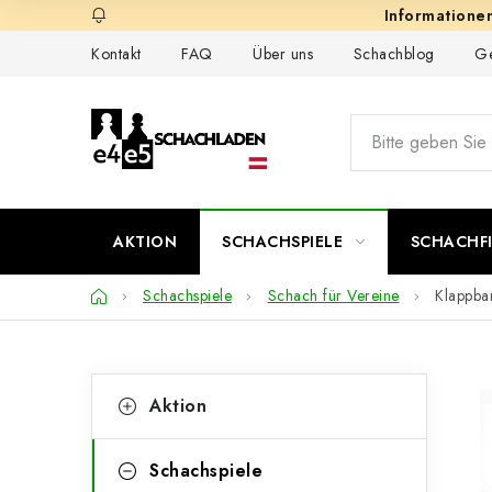
Zum
Inhalt
Kontakt
FAQ
Über uns
Schachblog
Ge
springen
AKTION
SCHACHSPIELE
SCHACHF
Startseite
Schachspiele
Schach für Vereine
Klappbar
S
K
Kategorien
Aktion
überspringen
a
e
t
i
Schachspiele