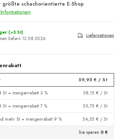
 größte schachorientierte E-Shop
Informationen
ager
(>5 St)
Lieferoptionen
12.08.2026
enrabatt
t
59,95 €
/ St
 4 St = mengenrabatt 3 %
58,15 €
/ St
 8 St = mengenrabatt 7 %
55,75 €
/ St
nd mehr St = mengenrabatt 9 %
54,55 €
/ St
Sie sparen
0 €