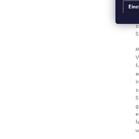
b
Eins
D
A
z
S
M
V
f
a
I
z
S
g
e
f
u