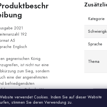
Produktbeschr
Zusätzl
eibung
Kategorie
usgabe 2021
Schwierigk
eitenanzahl 192
ormat A5
Sprache
prache Englisch
en gegnerischen König
Thema
nzugreifen, ist nicht nur eine
bkürzung zum Sieg, sondern
uch eine der angenehmsten
nd befriedigendsten
rfahrungen im Schach. Wenn
ie mehr Partien gewinnen
Website verwendet Cookies. Indem Sie auf dieser Website
ollen, sollten Sie ein
surfen, stimmen Sie deren Verwendung zu.