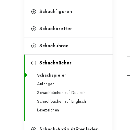
e
t
g
Schachfiguren
e
o
n
r
Schachbretter
l
i
Schachuhren
e
e
n
i
Schachbücher
s
Schachspieler
t
Anfänger
e
Schachbücher auf Deutsch
Schachbücher auf Englisch
Lesezeichen
Schach-Antiquitätenladen