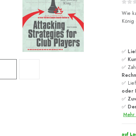
Wie ka
König 
✅
Lie
✅
Kun
✅ Zah
Rech
✅ Lief
oder
✅
Zuv
✅
Der
Mehr 
auf L