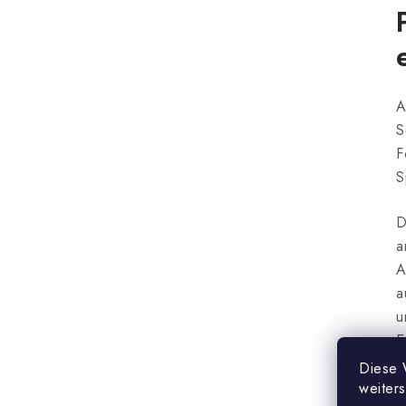
A
S
F
S
D
a
A
a
u
E
S
Diese 
w
weiter