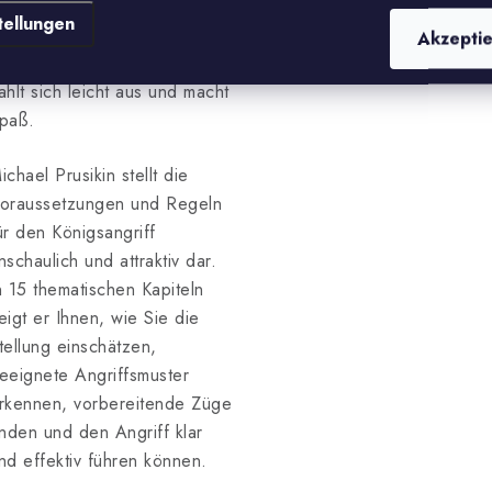
esserer Angreifer werden.
tellungen
as Studium typischer
Akzepti
ngriffsthemen und -ideen
ahlt sich leicht aus und macht
paß.
ichael Prusikin stellt die
oraussetzungen und Regeln
ür den Königsangriff
nschaulich und attraktiv dar.
n 15 thematischen Kapiteln
eigt er Ihnen, wie Sie die
tellung einschätzen,
eeignete Angriffsmuster
rkennen, vorbereitende Züge
inden und den Angriff klar
nd effektiv führen können.