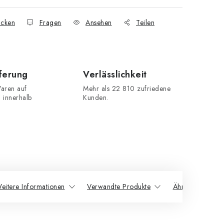
cken
Fragen
Ansehen
Teilen
eferung
Verlässlichkeit
aren auf
Mehr als 22 810 zufriedene
n innerhalb
Kunden.
eitere Informationen
Verwandte Produkte
Ähnliche Produk