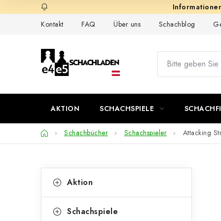
Zum
Inhalt
Kontakt
FAQ
Über uns
Schachblog
Ge
springen
AKTION
SCHACHSPIELE
SCHACHF
Startseite
Schachbücher
Schachspieler
Attacking St
S
K
Kategorien
Aktion
überspringen
a
e
t
i
Schachspiele