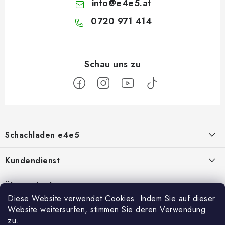
info
@
e4e5.at
0720 971 414
F
u
Schachladen e4e5
ß
z
Über uns
Kundendienst
e
i
Kontakt
Geschäftsbedingungen
Über Schach
l
Diese Website verwendet Cookies. Indem Sie auf dieser
Schachshop-Partner
Hilfe bei Reklamationen
Schachmagazine
e
Website weitersurfen, stimmen Sie deren Verwendung
Facebook
zu.