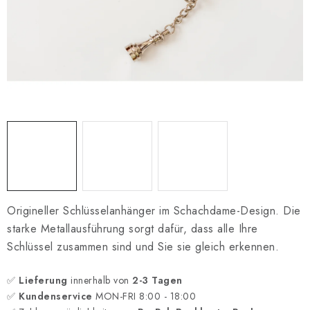
SCHACH ONLINE
SCHACH-MERCH
SCHACH GESCHENKE
GESCHÄFTSBEDINGUNGEN
KONTAKT
Kontakt
FAQ
Über uns
Schachblog
Geschäftsbedingungen
Origineller Schlüsselanhänger im Schachdame-Design. Die
starke Metallausführung sorgt dafür, dass alle Ihre
Schlüssel zusammen sind und Sie sie gleich erkennen.
✅
Lieferung
innerhalb von
2-3 Tagen
✅
Kundenservice
MON-FRI 8:00 - 18:00