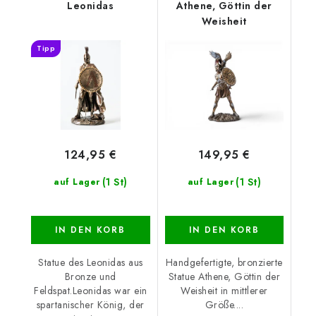
Leonidas
Athene, Göttin der
Weisheit
Tipp
124,95 €
149,95 €
(1 St)
(1 St)
auf Lager
auf Lager
IN DEN KORB
IN DEN KORB
Statue des Leonidas aus
Handgefertigte, bronzierte
Bronze und
Statue Athene, Göttin der
Feldspat.Leonidas war ein
Weisheit in mittlerer
spartanischer König, der
Größe....