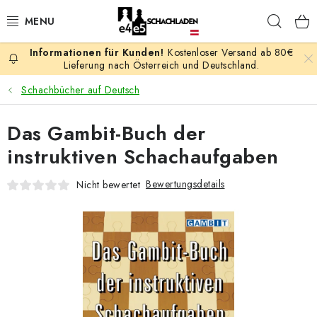
Zum
Such
Inhalt
springen
Kostenloser Versand ab 80€
AKTION
Lieferung nach Österreich und Deutschland.
Schachbücher auf Deutsch
SCHACHSPIELE
Das Gambit-Buch der
SCHACHFIGUREN
instruktiven Schachaufgaben
SCHACHBRETTER
Bewertungsdetails
Nicht bewertet
SCHACHUHREN
SCHACHBÜCHER
SCHACH-ANTIQUITÄTENLADEN