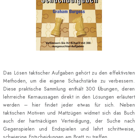
SCHACH ONLINE
SCHACH-MERCH
SCHACH GESCHENKE
GESCHÄFTSBEDINGUNGEN
KONTAKT
Das Lösen taktischer Aufgaben gehört zu den effektivsten
Methoden, um die eigene Schachstärke zu verbessern.
Kontakt
FAQ
Über uns
Schachblog
Diese praktische Sammlung enthält 300 Übungen, deren
Geschäftsbedingungen
lehrreiche Kernaussagen direkt in den Lösungen erläutert
werden – hier findet jeder etwas für sich. Neben
taktischen Motiven und Mattzügen widmet sich das Buch
auch der hartnäckigen Verteidigung, der Suche nach
Gegenspielen und Endspielen und lehrt schrittweise,
schwierige Entscheidungen am Brett zu treffen.