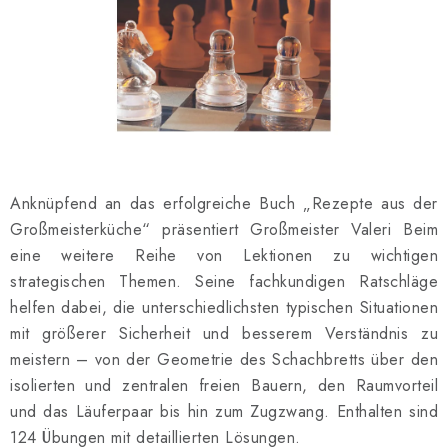
SCHACH ONLINE
SCHACH-MERCH
SCHACH GESCHENKE
GESCHÄFTSBEDINGUNGEN
Anknüpfend an das erfolgreiche Buch „Rezepte aus der
KONTAKT
Großmeisterküche“ präsentiert Großmeister Valeri Beim
eine weitere Reihe von Lektionen zu wichtigen
Kontakt
FAQ
Über uns
Schachblog
strategischen Themen. Seine fachkundigen Ratschläge
Geschäftsbedingungen
helfen dabei, die unterschiedlichsten typischen Situationen
mit größerer Sicherheit und besserem Verständnis zu
meistern – von der Geometrie des Schachbretts über den
isolierten und zentralen freien Bauern, den Raumvorteil
und das Läuferpaar bis hin zum Zugzwang. Enthalten sind
124 Übungen mit detaillierten Lösungen.