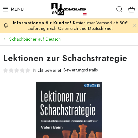
Zum
Such
Inhalt
springen
Kostenloser Versand ab 80€
AKTION
Lieferung nach Österreich und Deutschland.
Schachbücher auf Deutsch
SCHACHSPIELE
Lektionen zur Schachstrategie
SCHACHFIGUREN
Bewertungsdetails
Nicht bewertet
SCHACHBRETTER
SCHACHUHREN
SCHACHBÜCHER
SCHACH-ANTIQUITÄTENLADEN