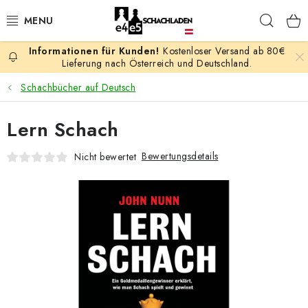
Zum
Such
Inhalt
springen
Kostenloser Versand ab 80€
AKTION
Lieferung nach Österreich und Deutschland.
Schachbücher auf Deutsch
SCHACHSPIELE
Lern Schach
SCHACHFIGUREN
Bewertungsdetails
Nicht bewertet
SCHACHBRETTER
SCHACHUHREN
SCHACHBÜCHER
SCHACH-ANTIQUITÄTENLADEN