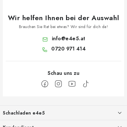
Wir helfen Ihnen bei der Auswahl
Brauchen Sie Rat bei etwas? Wir sind für dich da!
info
@
e4e5.at
0720 971 414
F
u
Schachladen e4e5
ß
z
Über uns