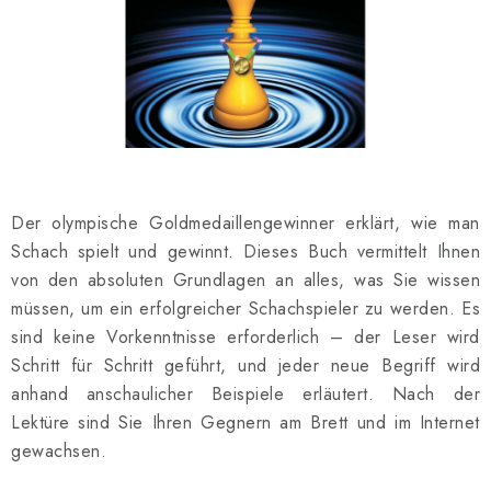
SCHACH ONLINE
SCHACH-MERCH
SCHACH GESCHENKE
GESCHÄFTSBEDINGUNGEN
Der olympische Goldmedaillengewinner erklärt, wie man
KONTAKT
Schach spielt und gewinnt. Dieses Buch vermittelt Ihnen
von den absoluten Grundlagen an alles, was Sie wissen
Kontakt
FAQ
Über uns
Schachblog
müssen, um ein erfolgreicher Schachspieler zu werden. Es
Geschäftsbedingungen
sind keine Vorkenntnisse erforderlich – der Leser wird
Schritt für Schritt geführt, und jeder neue Begriff wird
anhand anschaulicher Beispiele erläutert. Nach der
Lektüre sind Sie Ihren Gegnern am Brett und im Internet
gewachsen.