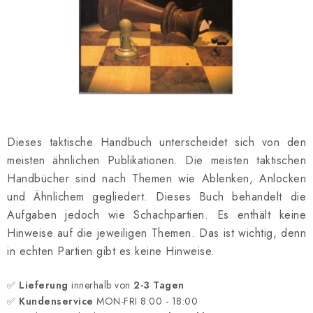
SCHACH ONLINE
SCHACH-MERCH
SCHACH GESCHENKE
GESCHÄFTSBEDINGUNGEN
Dieses taktische Handbuch unterscheidet sich von den
KONTAKT
meisten ähnlichen Publikationen. Die meisten taktischen
Handbücher sind nach Themen wie Ablenken, Anlocken
Kontakt
FAQ
Über uns
Schachblog
und Ähnlichem gegliedert. Dieses Buch behandelt die
Geschäftsbedingungen
Aufgaben jedoch wie Schachpartien. Es enthält keine
Hinweise auf die jeweiligen Themen. Das ist wichtig, denn
in echten Partien gibt es keine Hinweise.
✅
Lieferung
innerhalb von
2-3 Tagen
✅
Kundenservice
MON-FRI 8:00 - 18:00