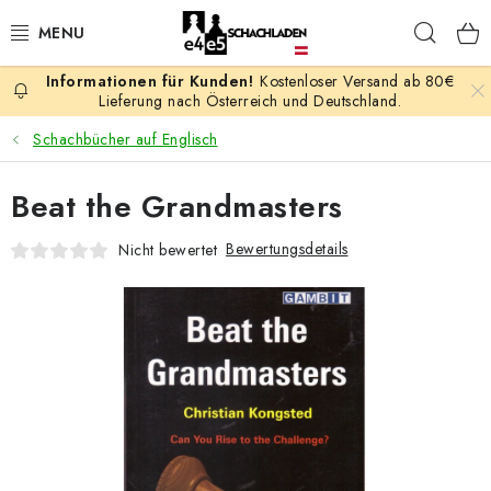
Zum
Such
Inhalt
springen
Kostenloser Versand ab 80€
AKTION
Lieferung nach Österreich und Deutschland.
Schachbücher auf Englisch
SCHACHSPIELE
Beat the Grandmasters
SCHACHFIGUREN
Bewertungsdetails
Nicht bewertet
SCHACHBRETTER
SCHACHUHREN
SCHACHBÜCHER
SCHACH-ANTIQUITÄTENLADEN