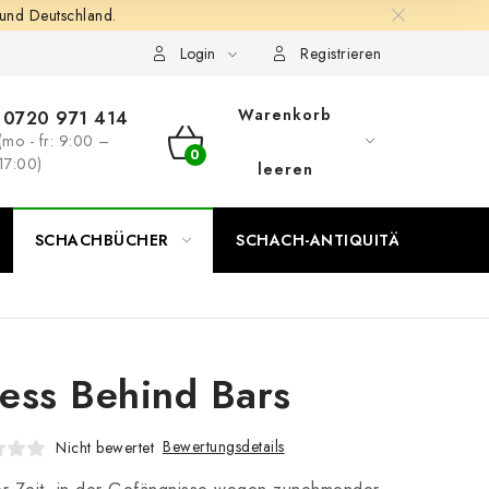
 und Deutschland.
Login
Registrieren
Warenkorb
0720 971 414
(mo - fr: 9:00 –
WARENKORB
17:00)
leeren
SCHACHBÜCHER
SCHACH-ANTIQUITÄTENLADEN
ess Behind Bars
Bewertungsdetails
Nicht bewertet