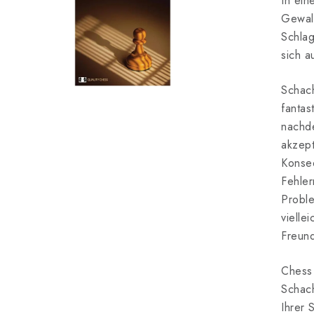
In ein
Gewal
Schlag
sich a
Schach
fantas
nachd
akzept
Konseq
Fehler
Proble
vielle
Freund
Chess 
Schach
Ihrer 