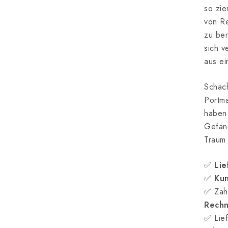
so zie
von Re
zu ber
sich v
aus ei
Schach
Portma
haben 
Gefäng
Traum 
✅
Lie
✅
Kun
✅ Zah
Rech
✅ Lief