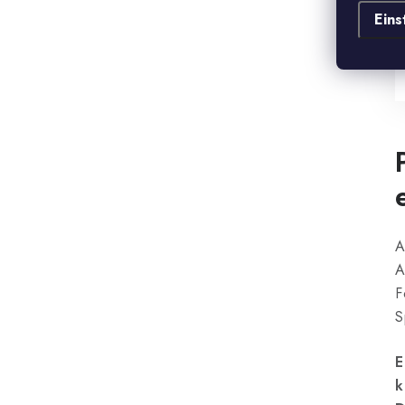
Eins
A
A
F
S
E
k