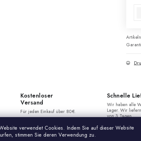
Ver
Artikel
Garant
Dru
Kostenloser
Schnelle Li
Versand
Wir haben alle W
Lager. Wir liefer
Für jeden Einkauf über 80€.
von 3 Tagen.
Website verwendet Cookies. Indem Sie auf dieser Website
Kundensupport
surfen, stimmen Sie deren Verwendung zu.