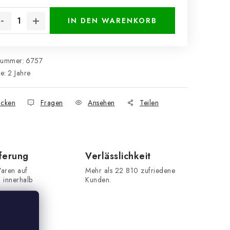
kaufspreis:
IN DEN WARENKORB
nummer:
6757
ie
:
2 Jahre
cken
Fragen
Ansehen
Teilen
eferung
Verlässlichkeit
aren auf
Mehr als 22 810 zufriedene
n innerhalb
Kunden.