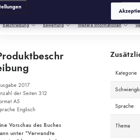
MO - FR: 9:00 – 17:00
tellungen
Akzepti
Beschreibung
Bewertung
Weitere Informationen
Ve
Produktbeschr
Zusätzl
eibung
Kategorie
usgabe 2017
Schwierigk
nzahl der Seiten 312
ormat A5
Sprache
prache Englisch
ine Vorschau des Buches
Thema
ann unter "Verwandte