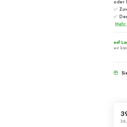
oder
✅
Zuv
✅
Der
Mehr 
auf L
Si
3
36,