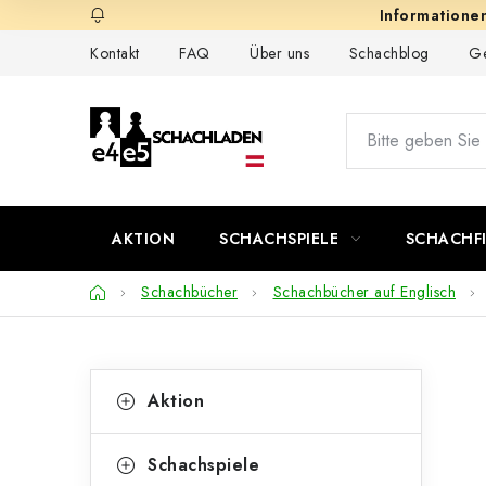
Zum
Inhalt
Kontakt
FAQ
Über uns
Schachblog
Ge
springen
AKTION
SCHACHSPIELE
SCHACHF
Startseite
Schachbücher
Schachbücher auf Englisch
S
K
Kategorien
Aktion
überspringen
a
e
t
i
Schachspiele