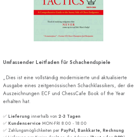
SCHACH ONLINE
SCHACH-MERCH
SCHACH GESCHENKE
GESCHÄFTSBEDINGUNGEN
Umfassender Leitfaden für Schachendspiele
KONTAKT
„Dies ist eine vollständig modernisierte und aktualisierte
Kontakt
FAQ
Über uns
Schachblog
Ausgabe eines zeitgenössischen Schachklassikers, der die
Geschäftsbedingungen
Auszeichnungen ECF und ChessCafe Book of the Year
erhalten hat.
✅
Lieferung
innerhalb von
2-3 Tagen
✅
Kundenservice
MON-FRI 8:00 - 18:00
✅ Zahlungsmöglichkeiten per
PayPal, Bankkarte, Rechnung