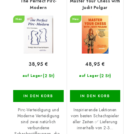
The Perfect Pirc-
Master Your Chess with
Modern
Judit Polgar
Neu
Neu
38,95 €
48,95 €
(2 St)
(2 St)
auf Lager
auf Lager
IN DEN KORB
IN DEN KORB
Pirc-Verteidigung und
Inspirierende Lektionen
Moderne Verteidigung
vom besten Schachspieler
sind zwei natürlich
aller Zeiten ✅ Lieferung
verbundene
innerhalb von 2-3...
Schacheröffnungen, die...