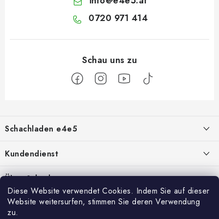
info
@
e4e5.at
0720 971 414
F
u
Schachladen e4e5
ß
z
Über uns
Kundendienst
e
i
Kontakt
Geschäftsbedingungen
Über Schach
l
Diese Website verwendet Cookies. Indem Sie auf dieser
Schachshop-Partner
Hilfe bei Reklamationen
Schachmagazine
e
Website weitersurfen, stimmen Sie deren Verwendung
Facebook
zu.