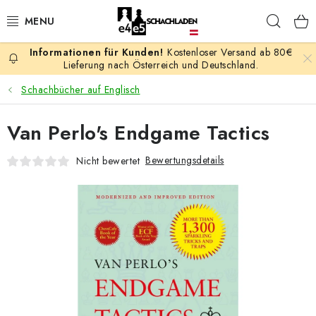
Zum
Such
Inhalt
springen
Kostenloser Versand ab 80€
AKTION
Lieferung nach Österreich und Deutschland.
Schachbücher auf Englisch
SCHACHSPIELE
Van Perlo's Endgame Tactics
SCHACHFIGUREN
Bewertungsdetails
Nicht bewertet
SCHACHBRETTER
SCHACHUHREN
SCHACHBÜCHER
SCHACH-ANTIQUITÄTENLADEN