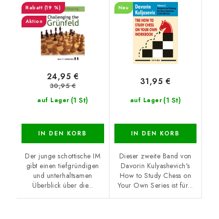
(19 %)
Neu
Aktion
24,95 €
31,95 €
30,95 €
(1 St)
(1 St)
auf Lager
auf Lager
IN DEN KORB
IN DEN KORB
Der junge schottische IM
Dieser zweite Band von
gibt einen tiefgründigen
Davorin Kulyashevich's
und unterhaltsamen
How to Study Chess on
Überblick über die...
Your Own Series ist für...