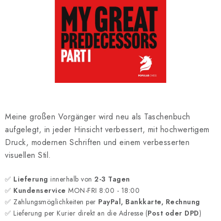
SCHACH ONLINE
SCHACH-MERCH
SCHACH GESCHENKE
GESCHÄFTSBEDINGUNGEN
KONTAKT
Meine großen Vorgänger wird neu als Taschenbuch
aufgelegt, in jeder Hinsicht verbessert, mit hochwertigem
Kontakt
FAQ
Über uns
Schachblog
Druck, modernen Schriften und einem verbesserten
Geschäftsbedingungen
visuellen Stil.
✅
Lieferung
innerhalb von
2-3 Tagen
✅
Kundenservice
MON-FRI 8:00 - 18:00
✅ Zahlungsmöglichkeiten per
PayPal, Bankkarte, Rechnung
✅ Lieferung per Kurier direkt an die Adresse (
Post oder DPD
)