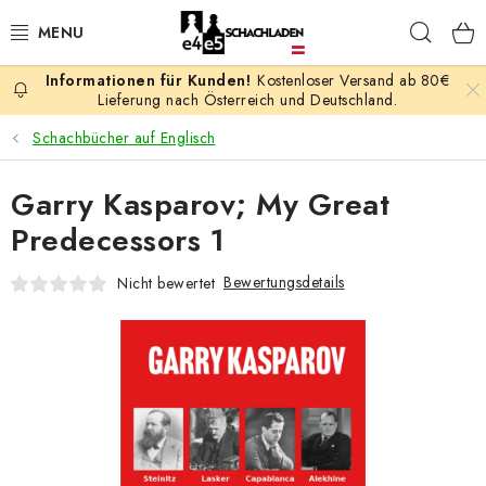
Zum
Such
Inhalt
springen
Kostenloser Versand ab 80€
AKTION
Lieferung nach Österreich und Deutschland.
Schachbücher auf Englisch
SCHACHSPIELE
Garry Kasparov; My Great
SCHACHFIGUREN
Predecessors 1
SCHACHBRETTER
Bewertungsdetails
Nicht bewertet
SCHACHUHREN
SCHACHBÜCHER
SCHACH-ANTIQUITÄTENLADEN