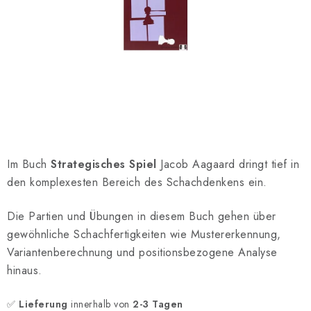
SCHACH ONLINE
SCHACH-MERCH
SCHACH GESCHENKE
GESCHÄFTSBEDINGUNGEN
KONTAKT
Im Buch
Strategisches Spiel
Jacob Aagaard dringt tief in
den komplexesten Bereich des Schachdenkens ein.
Kontakt
FAQ
Über uns
Schachblog
Geschäftsbedingungen
Die Partien und Übungen in diesem Buch gehen über
gewöhnliche Schachfertigkeiten wie Mustererkennung,
Variantenberechnung und positionsbezogene Analyse
hinaus.
✅
Lieferung
innerhalb von
2-3 Tagen