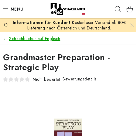
Zum
Such
Inhalt
springen
Kostenloser Versand ab 80€
AKTION
Lieferung nach Österreich und Deutschland.
Schachbücher auf Englisch
SCHACHSPIELE
Grandmaster Preparation -
SCHACHFIGUREN
Strategic Play
SCHACHBRETTER
Bewertungsdetails
Nicht bewertet
SCHACHUHREN
SCHACHBÜCHER
SCHACH-ANTIQUITÄTENLADEN