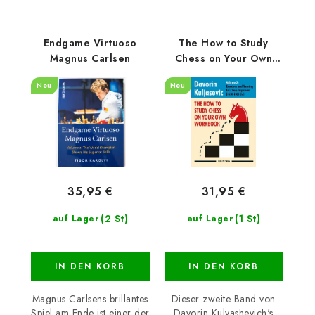
Endgame Virtuoso
The How to Study
Magnus Carlsen
Chess on Your Own
Workbook Volume 2
Neu
Neu
35,95 €
31,95 €
(2 St)
(1 St)
auf Lager
auf Lager
IN DEN KORB
IN DEN KORB
Magnus Carlsens brillantes
Dieser zweite Band von
Spiel am Ende ist einer der
Davorin Kulyashevich's