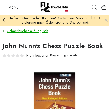
Zum
Such
Inhalt
springen
Kostenloser Versand ab 80€
AKTION
Lieferung nach Österreich und Deutschland.
Schachbücher auf Englisch
SCHACHSPIELE
John Nunn's Chess Puzzle Book
SCHACHFIGUREN
Bewertungsdetails
Nicht bewertet
SCHACHBRETTER
SCHACHUHREN
SCHACHBÜCHER
SCHACH-ANTIQUITÄTENLADEN