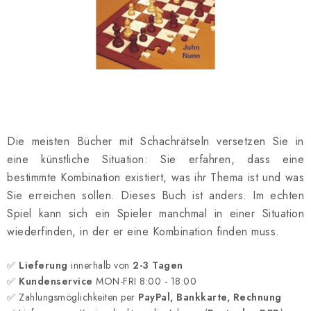
SCHACH ONLINE
SCHACH-MERCH
SCHACH GESCHENKE
GESCHÄFTSBEDINGUNGEN
Die meisten Bücher mit Schachrätseln versetzen Sie in
KONTAKT
eine künstliche Situation: Sie erfahren, dass eine
bestimmte Kombination existiert, was ihr Thema ist und was
Kontakt
FAQ
Über uns
Schachblog
Sie erreichen sollen. Dieses Buch ist anders. Im echten
Geschäftsbedingungen
Spiel kann sich ein Spieler manchmal in einer Situation
wiederfinden, in der er eine Kombination finden muss.
✅
Lieferung
innerhalb von
2-3 Tagen
✅
Kundenservice
MON-FRI 8:00 - 18:00
✅ Zahlungsmöglichkeiten per
PayPal, Bankkarte, Rechnung