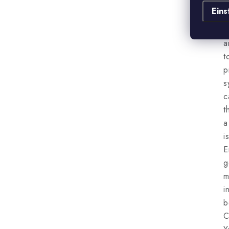
d
Eins
s
e
a
t
p
s
c
t
a
i
E
g
m
i
b
C