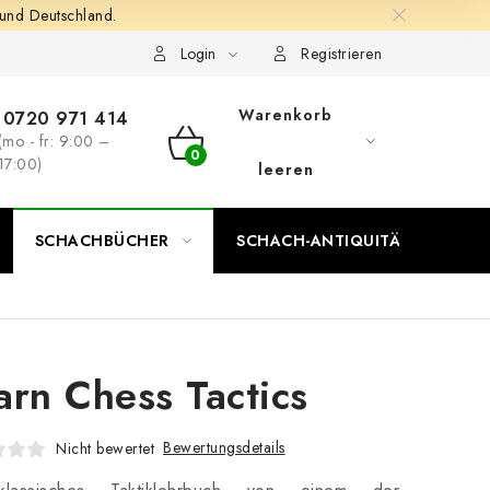
 und Deutschland.
Login
Registrieren
Warenkorb
0720 971 414
(mo - fr: 9:00 –
WARENKORB
17:00)
leeren
SCHACHBÜCHER
SCHACH-ANTIQUITÄTENLADEN
arn Chess Tactics
Bewertungsdetails
Nicht bewertet