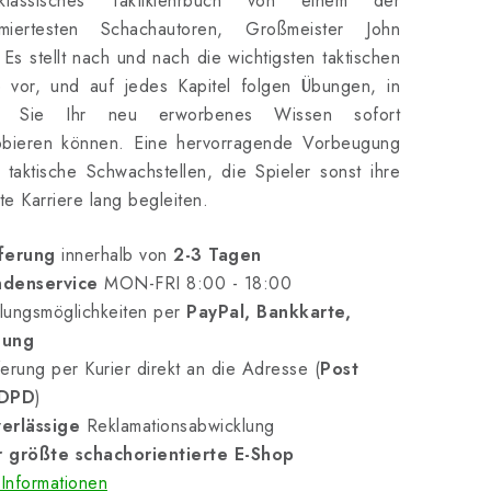
lassisches Taktiklehrbuch von einem der
miertesten Schachautoren, Großmeister John
Es stellt nach und nach die wichtigsten taktischen
e vor, und auf jedes Kapitel folgen Übungen, in
n Sie Ihr neu erworbenes Wissen sofort
obieren können. Eine hervorragende Vorbeugung
taktische Schwachstellen, die Spieler sonst ihre
e Karriere lang begleiten.
ferung
innerhalb von
2-3 Tagen
denservice
MON-FRI 8:00 - 18:00
lungsmöglichkeiten per
PayPal, Bankkarte,
nung
erung per Kurier direkt an die Adresse (
Post
 DPD
)
erlässige
Reklamationsabwicklung
 größte schachorientierte E-Shop
Informationen