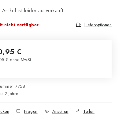
 Artikel ist leider ausverkauft…
t nicht verfügbar
Lieferoptionen
0,95 €
05 € ohne MwSt.
kaufspreis:
nummer:
7758
ie
:
2 Jahre
cken
Fragen
Ansehen
Teilen