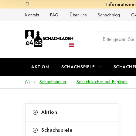
Zum
Inhalt
Kontakt
FAQ
Über uns
Schachblog
Ge
springen
AKTION
SCHACHSPIELE
SCHACHF
Startseite
Schachbücher
Schachbücher auf Englisch
S
K
Kategorien
Aktion
überspringen
a
e
t
i
Schachspiele