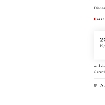
Dieser
Derzei
2
19,
Ver
Artikel
Garant
Dru