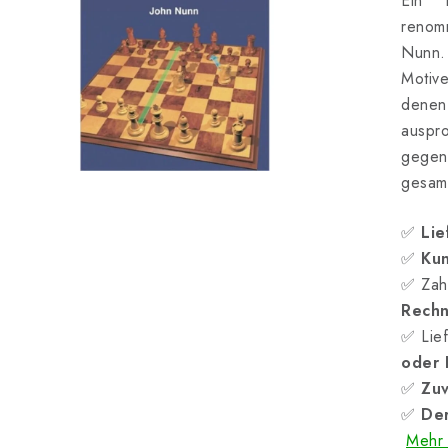
Ein k
renom
Nunn. 
Motiv
dene
auspr
gegen 
gesamt
✅
Lie
✅
Kun
✅ Zah
Rech
✅ Lief
oder
✅
Zuv
✅
Der
Mehr 