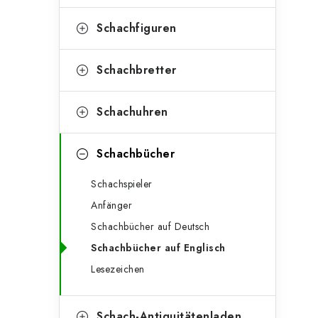
e
t
g
Schachfiguren
e
o
n
r
Schachbretter
l
i
Schachuhren
e
e
n
i
Schachbücher
s
Schachspieler
t
Anfänger
e
Schachbücher auf Deutsch
Schachbücher auf Englisch
Lesezeichen
Schach-Antiquitätenladen