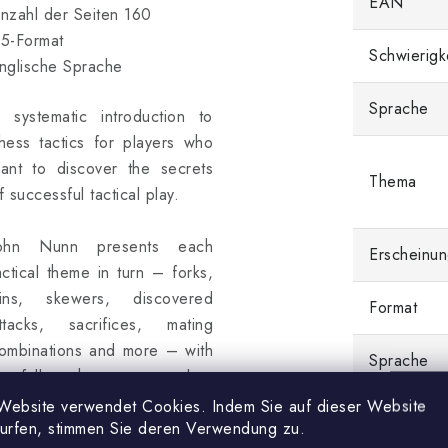
EAN
nzahl der Seiten 160
5-Format
Schwierigk
nglische Sprache
Sprache
 systematic introduction to
hess tactics for players who
ant to discover the secrets
Thema
f successful tactical play.
ohn Nunn presents each
Erscheinun
actical theme in turn – forks,
ins, skewers, discovered
Format
ttacks, sacrifices, mating
ombinations and more – with
Sprache
arefully chosen examples,
efore testing the reader on a
Website verwendet Cookies. Indem Sie auf dieser Website
Einband
surfen, stimmen Sie deren Verwendung zu.
et of exercises specially