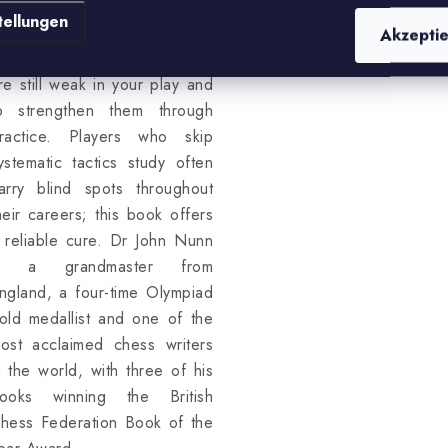
esigned for that chapter. The
tellungen
tructured approach makes it
Akzepti
asy to identify which patterns
re still weak in your play and
o strengthen them through
ractice. Players who skip
ystematic tactics study often
arry blind spots throughout
heir careers; this book offers
 reliable cure. Dr John Nunn
s a grandmaster from
ngland, a four-time Olympiad
old medallist and one of the
ost acclaimed chess writers
n the world, with three of his
ooks winning the British
hess Federation Book of the