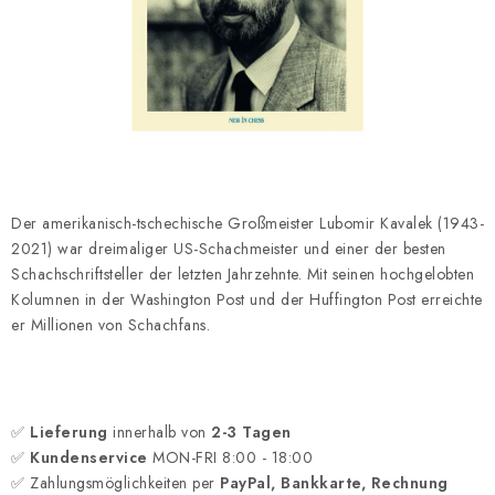
SCHACH ONLINE
SCHACH-MERCH
SCHACH GESCHENKE
GESCHÄFTSBEDINGUNGEN
Der amerikanisch-tschechische Großmeister Lubomir Kavalek (1943-
KONTAKT
2021) war dreimaliger US-Schachmeister und einer der besten
Schachschriftsteller der letzten Jahrzehnte. Mit seinen hochgelobten
Kontakt
FAQ
Über uns
Schachblog
Kolumnen in der Washington Post und der Huffington Post erreichte
er Millionen von Schachfans.
Geschäftsbedingungen
✅
Lieferung
innerhalb von
2-3 Tagen
✅
Kundenservice
MON-FRI 8:00 - 18:00
✅ Zahlungsmöglichkeiten per
PayPal, Bankkarte, Rechnung