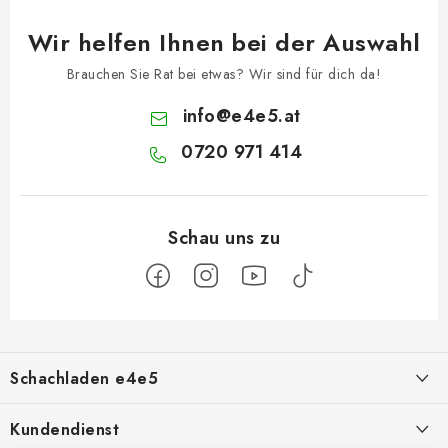
Wir helfen Ihnen bei der Auswahl
Brauchen Sie Rat bei etwas? Wir sind für dich da!
info
@
e4e5.at
0720 971 414
F
u
Schachladen e4e5
ß
z
Über uns
Kundendienst
e