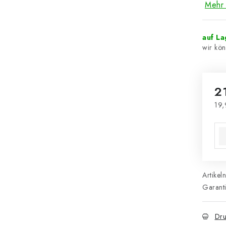
Mehr 
auf L
2
19,
Ver
Artikel
Garant
Dru