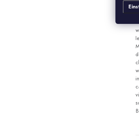
Eins
v
c
w
l
M
d
c
w
i
c
v
s
B