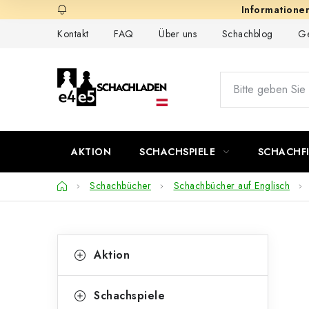
Zum
Inhalt
Kontakt
FAQ
Über uns
Schachblog
Ge
springen
AKTION
SCHACHSPIELE
SCHACHF
Startseite
Schachbücher
Schachbücher auf Englisch
S
K
Kategorien
Aktion
überspringen
a
e
t
i
Schachspiele