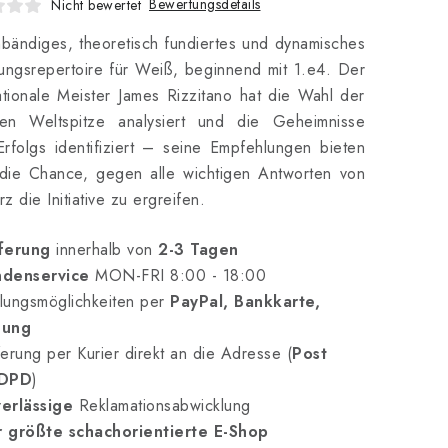
Bewertungsdetails
Nicht bewertet
nbändiges, theoretisch fundiertes und dynamisches
ungsrepertoire für Weiß, beginnend mit 1.e4. Der
ationale Meister James Rizzitano hat die Wahl der
llen Weltspitze analysiert und die Geheimnisse
Erfolgs identifiziert – seine Empfehlungen bieten
die Chance, gegen alle wichtigen Antworten von
z die Initiative zu ergreifen.
ferung
innerhalb von
2-3 Tagen
denservice
MON-FRI 8:00 - 18:00
lungsmöglichkeiten per
PayPal, Bankkarte,
nung
erung per Kurier direkt an die Adresse (
Post
 DPD
)
erlässige
Reklamationsabwicklung
 größte schachorientierte E-Shop