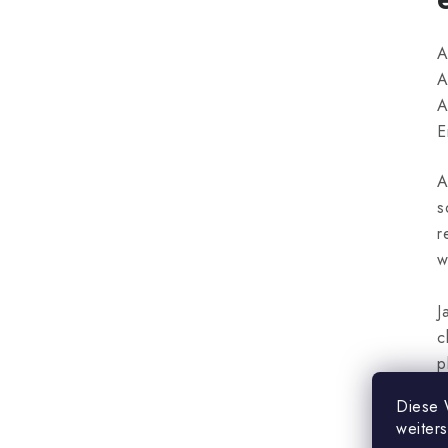
A
A
A
E
A
s
r
w
J
c
p
s
Diese 
c
weiter
c