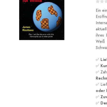
Ein ei
Eröffn
Intern
aktue
ihres 
Weiß 
Schwar
✅
Lie
✅
Kun
✅ Zah
Rech
✅ Lief
oder
✅
Zuv
✅
Der