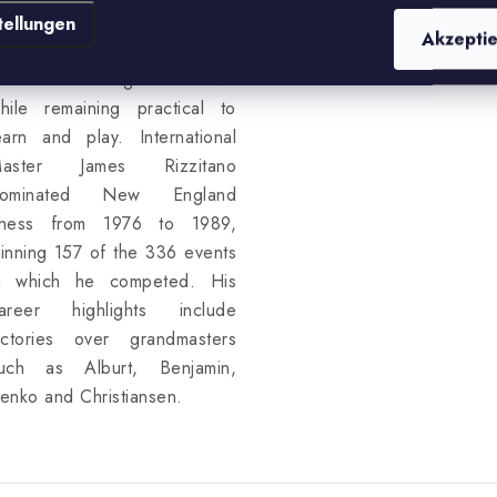
defences. The chosen
tellungen
Akzepti
ariations give White every
hance of seizing the initiative
hile remaining practical to
earn and play. International
aster James Rizzitano
ominated New England
hess from 1976 to 1989,
inning 157 of the 336 events
n which he competed. His
areer highlights include
ictories over grandmasters
uch as Alburt, Benjamin,
enko and Christiansen.