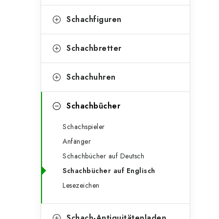
e
t
g
Schachfiguren
e
o
n
r
Schachbretter
l
i
Schachuhren
e
e
n
i
Schachbücher
s
Schachspieler
t
Anfänger
e
Schachbücher auf Deutsch
Schachbücher auf Englisch
Lesezeichen
Schach-Antiquitätenladen