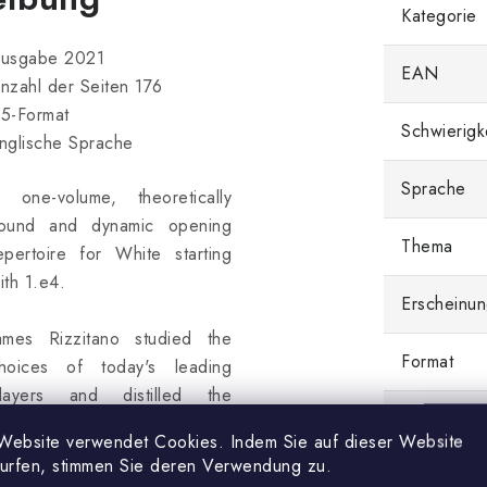
Kategorie
usgabe 2021
EAN
nzahl der Seiten 176
5-Format
Schwierigk
nglische Sprache
Sprache
 one-volume, theoretically
ound and dynamic opening
Thema
epertoire for White starting
ith 1.e4.
Erscheinun
ames Rizzitano studied the
Format
hoices of today's leading
layers and distilled the
Sprache
ecrets of their success into a
Website verwendet Cookies. Indem Sie auf dieser Website
oherent set of lines, with full
surfen, stimmen Sie deren Verwendung zu.
Einband
overage of all of Black's main