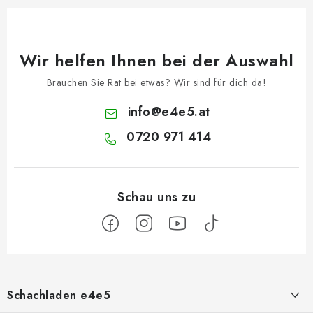
Wir helfen Ihnen bei der Auswahl
Brauchen Sie Rat bei etwas? Wir sind für dich da!
info
@
e4e5.at
0720 971 414
F
u
Schachladen e4e5
ß