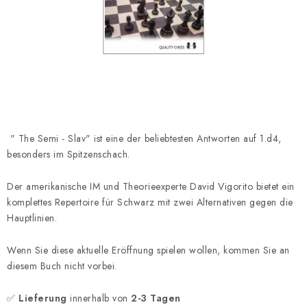
SCHACH ONLINE
SCHACH-MERCH
SCHACH GESCHENKE
GESCHÄFTSBEDINGUNGEN
" The Semi - Slav" ist eine der beliebtesten Antworten auf 1.d4,
KONTAKT
besonders im Spitzenschach.
Kontakt
FAQ
Über uns
Schachblog
Der amerikanische IM und Theorieexperte David Vigorito bietet ein
komplettes Repertoire für Schwarz mit zwei Alternativen gegen die
Geschäftsbedingungen
Hauptlinien.
Wenn Sie diese aktuelle Eröffnung spielen wollen, kommen Sie an
diesem Buch nicht vorbei.
✅
Lieferung
innerhalb von
2-3 Tagen