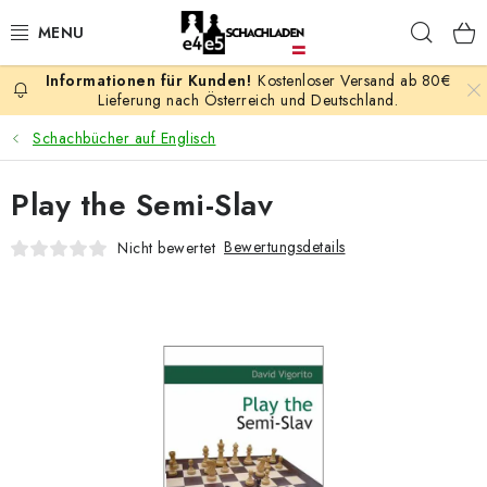
Zum
Such
Inhalt
springen
Kostenloser Versand ab 80€
AKTION
Lieferung nach Österreich und Deutschland.
Schachbücher auf Englisch
SCHACHSPIELE
Play the Semi-Slav
SCHACHFIGUREN
Bewertungsdetails
Nicht bewertet
SCHACHBRETTER
SCHACHUHREN
SCHACHBÜCHER
SCHACH-ANTIQUITÄTENLADEN