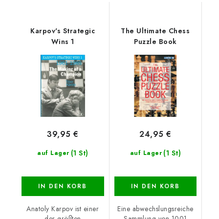
Karpov's Strategic
The Ultimate Chess
Wins 1
Puzzle Book
39,95 €
24,95 €
(1 St)
(1 St)
auf Lager
auf Lager
IN DEN KORB
IN DEN KORB
Anatoly Karpov ist einer
Eine abwechslungsreiche
der größten
Sammlung von 1001