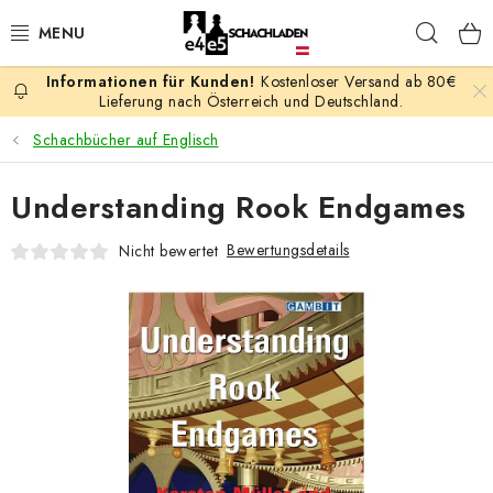
Zum
Such
Inhalt
springen
Kostenloser Versand ab 80€
AKTION
Lieferung nach Österreich und Deutschland.
Schachbücher auf Englisch
SCHACHSPIELE
Understanding Rook Endgames
SCHACHFIGUREN
Bewertungsdetails
Nicht bewertet
SCHACHBRETTER
SCHACHUHREN
SCHACHBÜCHER
SCHACH-ANTIQUITÄTENLADEN