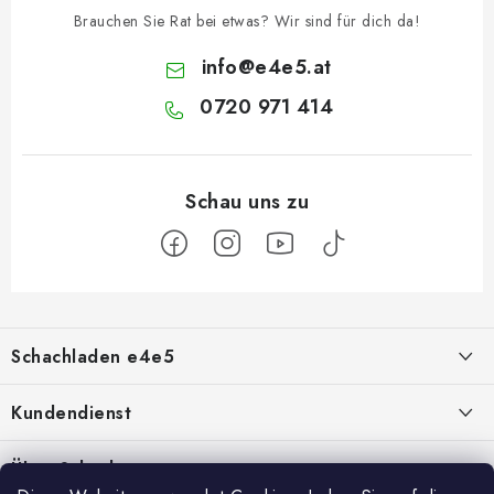
Brauchen Sie Rat bei etwas? Wir sind für dich da!
info
@
e4e5.at
0720 971 414
F
u
Schachladen e4e5
ß
z
Über uns
Kundendienst
e
i
Kontakt
Geschäftsbedingungen
Über Schach
l