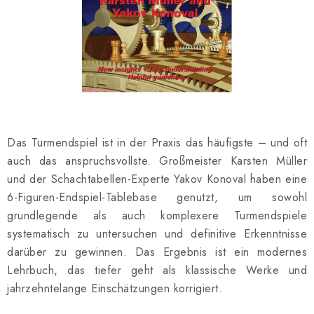
SCHACH ONLINE
SCHACH-MERCH
SCHACH GESCHENKE
GESCHÄFTSBEDINGUNGEN
Das Turmendspiel ist in der Praxis das häufigste – und oft
KONTAKT
auch das anspruchsvollste. Großmeister Karsten Müller
und der Schachtabellen-Experte Yakov Konoval haben eine
Kontakt
FAQ
Über uns
Schachblog
6-Figuren-Endspiel-Tablebase genutzt, um sowohl
Geschäftsbedingungen
grundlegende als auch komplexere Turmendspiele
systematisch zu untersuchen und definitive Erkenntnisse
darüber zu gewinnen. Das Ergebnis ist ein modernes
Lehrbuch, das tiefer geht als klassische Werke und
jahrzehntelange Einschätzungen korrigiert.