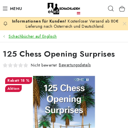
Zum
Such
Inhalt
springen
Kostenloser Versand ab 80€
AKTION
Lieferung nach Österreich und Deutschland.
Schachbücher auf Englisch
SCHACHSPIELE
125 Chess Opening Surprises
SCHACHFIGUREN
Bewertungsdetails
Nicht bewertet
SCHACHBRETTER
18 %
SCHACHUHREN
Aktion
SCHACHBÜCHER
SCHACH-ANTIQUITÄTENLADEN