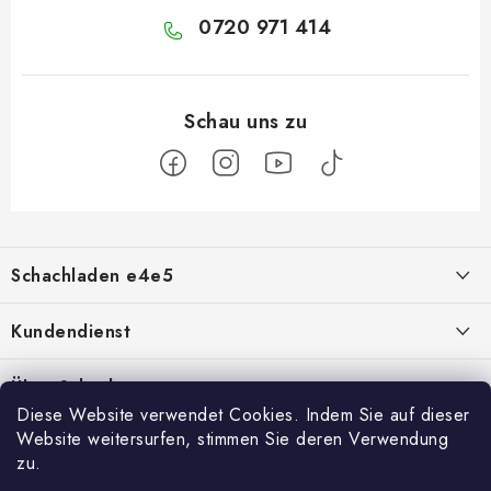
0720 971 414
F
u
Schachladen e4e5
ß
z
Über uns
Kundendienst
e
i
Kontakt
Geschäftsbedingungen
Über Schach
l
Diese Website verwendet Cookies. Indem Sie auf dieser
Schachshop-Partner
Hilfe bei Reklamationen
Schachmagazine
e
Website weitersurfen, stimmen Sie deren Verwendung
Facebook
zu.
Geschäftsbewertung
Umtausch von Waren
Schachvideos