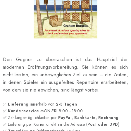
SCHACH ONLINE
SCHACH-MERCH
SCHACH GESCHENKE
GESCHÄFTSBEDINGUNGEN
Den Gegner zu überraschen ist das Hauptziel der
KONTAKT
modernen Eröffnungsvorbereitung. Sie können es sich
nicht leisten, ein unbewegliches Ziel zu sein – die Zeiten,
Kontakt
FAQ
Über uns
Schachblog
in denen Spieler ein ausgefeiltes Repertoire erarbeiteten,
Geschäftsbedingungen
von dem sie nie abwichen, sind längst vorbei.
✅
Lieferung
innerhalb von
2-3 Tagen
✅
Kundenservice
MON-FRI 8:00 - 18:00
✅ Zahlungsmöglichkeiten per
PayPal, Bankkarte, Rechnung
✅ Lieferung per Kurier direkt an die Adresse (
Post oder DPD
)