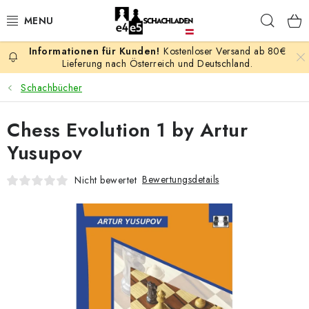
Zum
Such
Inhalt
springen
Kostenloser Versand ab 80€
AKTION
Lieferung nach Österreich und Deutschland.
Schachbücher
SCHACHSPIELE
Chess Evolution 1 by Artur
SCHACHFIGUREN
Yusupov
SCHACHBRETTER
Bewertungsdetails
Nicht bewertet
SCHACHUHREN
SCHACHBÜCHER
SCHACH-ANTIQUITÄTENLADEN