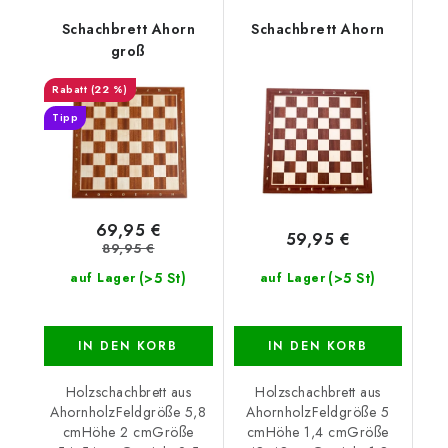
Schachbrett Ahorn
Schachbrett Ahorn
groß
(22 %)
Tipp
69,95 €
59,95 €
89,95 €
(>5 St)
(>5 St)
auf Lager
auf Lager
IN DEN KORB
IN DEN KORB
Holzschachbrett aus
Holzschachbrett aus
AhornholzFeldgröße 5,8
AhornholzFeldgröße 5
cmHöhe 2 cmGröße
cmHöhe 1,4 cmGröße