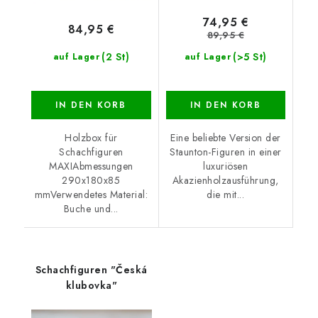
74,95 €
84,95 €
89,95 €
(2 St)
(>5 St)
auf Lager
auf Lager
IN DEN KORB
IN DEN KORB
Holzbox für
Eine beliebte Version der
Schachfiguren
Staunton-Figuren in einer
MAXIAbmessungen
luxuriösen
290x180x85
Akazienholzausführung,
mmVerwendetes Material:
die mit...
Buche und...
Schachfiguren "Česká
klubovka"