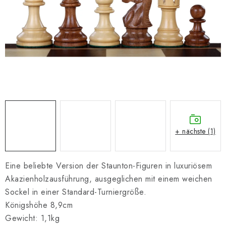
SCHACH ONLINE
SCHACH-MERCH
SCHACH GESCHENKE
GESCHÄFTSBEDINGUNGEN
KONTAKT
+ nächste (1)
Kontakt
FAQ
Über uns
Schachblog
Geschäftsbedingungen
Eine beliebte Version der Staunton-Figuren in luxuriösem
Akazienholzausführung, ausgeglichen mit einem weichen
Sockel in einer Standard-Turniergröße.
Königshöhe 8,9cm
Gewicht: 1,1kg