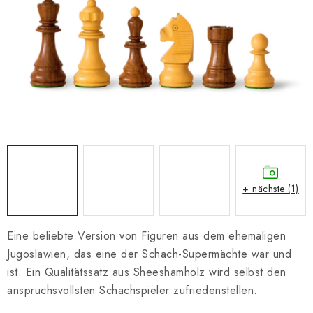
SCHACH ONLINE
SCHACH-MERCH
SCHACH GESCHENKE
GESCHÄFTSBEDINGUNGEN
KONTAKT
Kontakt
FAQ
Über uns
Schachblog
+ nächste (1)
Geschäftsbedingungen
Eine beliebte Version von Figuren aus dem ehemaligen
Jugoslawien, das eine der Schach-Supermächte war und
ist. Ein Qualitätssatz aus Sheeshamholz wird selbst den
anspruchsvollsten Schachspieler zufriedenstellen.