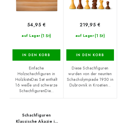
54,95 €
219,95 €
(1 St)
(1 St)
auf Lager
auf Lager
IN DEN KORB
IN DEN KORB
Einfache
Diese Schachfiguren
Holzschachfiguren in
wurden von der neunten
HolzkisteDas Set enthält
Schacholympiade 1950 in
16 weiße und schwarze
Dubrovnik in Kroatien...
SchachfigurenDie...
Schachfiguren
Klassische Akazie in