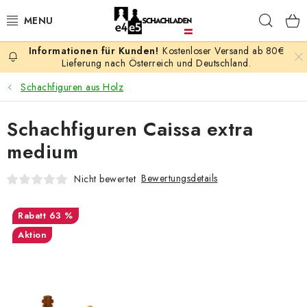
Zum
Such
Inhalt
springen
Kostenloser Versand ab 80€
AKTION
Lieferung nach Österreich und Deutschland.
Schachfiguren aus Holz
SCHACHSPIELE
Schachfiguren Caissa extra
SCHACHFIGUREN
medium
SCHACHBRETTER
Bewertungsdetails
Nicht bewertet
SCHACHUHREN
63 %
Aktion
SCHACHBÜCHER
SCHACH-ANTIQUITÄTENLADEN