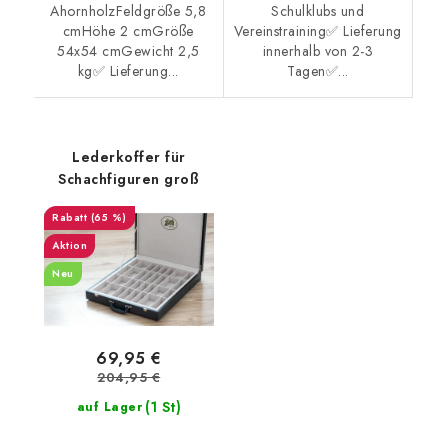
AhornholzFeldgröße 5,8
Schulklubs und
cmHöhe 2 cmGröße
Vereinstraining✅ Lieferung
54x54 cmGewicht 2,5
innerhalb von 2-3
kg✅ Lieferung...
Tagen✅...
Lederkoffer für
Schachfiguren groß
(65 %)
Aktion
Neu
69,95 €
204,95 €
(1 St)
auf Lager