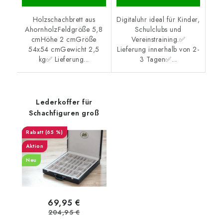
Holzschachbrett aus
Digitaluhr ideal für Kinder,
AhornholzFeldgröße 5,8
Schulclubs und
cmHöhe 2 cmGröße
Vereinstraining.✅
54x54 cmGewicht 2,5
Lieferung innerhalb von 2-
kg✅ Lieferung...
3 Tagen✅...
Lederkoffer für
Schachfiguren groß
(65 %)
Aktion
Neu
69,95 €
204,95 €