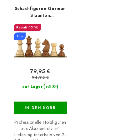
Schachfiguren German
Staunton
PROFESSIONAL aus
(15 %)
Akazienholz
Top
79,95 €
94,95 €
(>5 St)
auf Lager
IN DEN KORB
Professionelle Holzfiguren
aus Akazienholz. ✅
Lieferung innerhalb von 2-