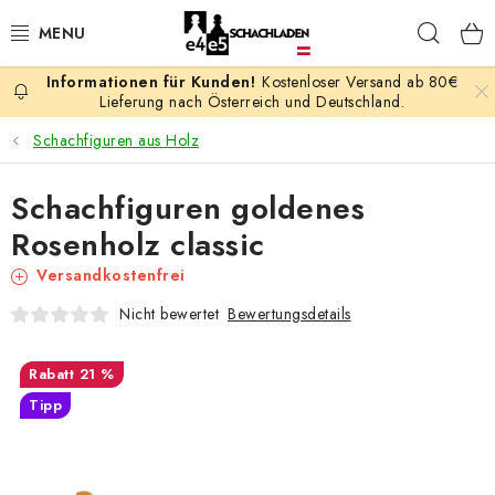
Zum
Such
Inhalt
springen
Kostenloser Versand ab 80€
AKTION
Lieferung nach Österreich und Deutschland.
Schachfiguren aus Holz
SCHACHSPIELE
Schachfiguren goldenes
SCHACHFIGUREN
Rosenholz classic
SCHACHBRETTER
Versandkostenfrei
Bewertungsdetails
Nicht bewertet
SCHACHUHREN
21 %
SCHACHBÜCHER
Tipp
SCHACH-ANTIQUITÄTENLADEN