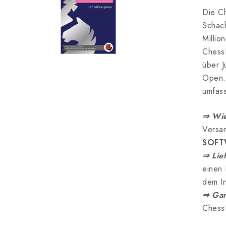
Die Ch
Schac
Millio
ChessB
über 
Open: 
umfass
⇒ Wie
Versan
SOFT
⇒ Lie
einen 
dem In
⇒ Gar
Chess