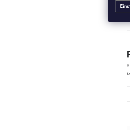
D
Eins
e
S
s