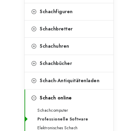
e
t
g
Schachfiguren
e
o
n
r
Schachbretter
l
i
Schachuhren
e
e
n
i
Schachbücher
s
Schach-Antiquitätenladen
t
e
Schach online
Schachcomputer
Professionelle Software
Elektronisches Schach