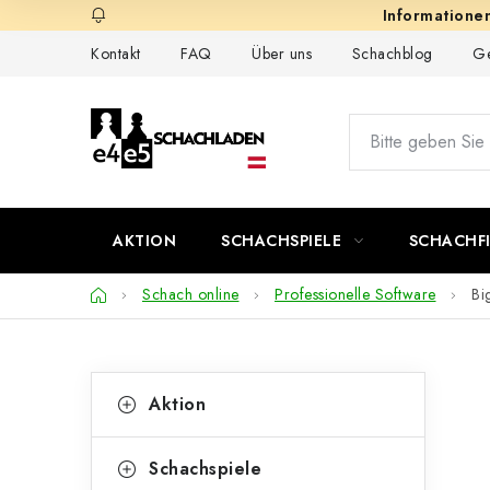
Zum
Inhalt
Kontakt
FAQ
Über uns
Schachblog
Ge
springen
AKTION
SCHACHSPIELE
SCHACHF
Startseite
Schach online
Professionelle Software
Bi
S
K
Kategorien
Aktion
überspringen
a
e
t
i
Schachspiele