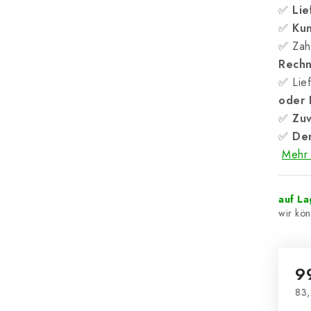
✅
Lie
✅
Kun
✅ Zah
Rech
✅ Lief
oder
✅
Zuv
✅
Der
Mehr 
auf La
9
83,
Ver