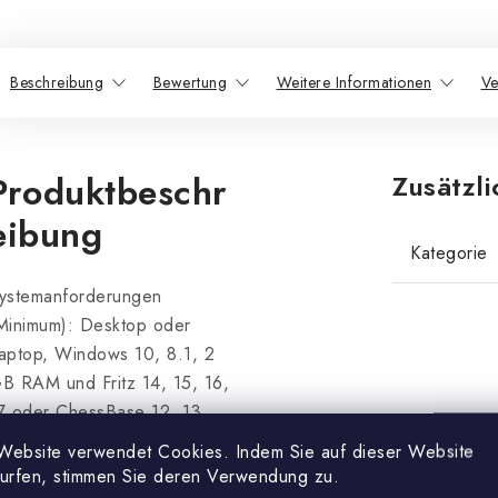
Beschreibung
Bewertung
Weitere Informationen
Ve
Produktbeschr
Zusätzl
eibung
Kategorie
ystemanforderungen
Minimum): Desktop oder
aptop, Windows 10, 8.1, 2
B RAM und Fritz 14, 15, 16,
7 oder ChessBase 12, 13,
4, 15, 16 und ein DVD-
Website verwendet Cookies. Indem Sie auf dieser Website
aufwerk für DVD / kein
surfen, stimmen Sie deren Verwendung zu.