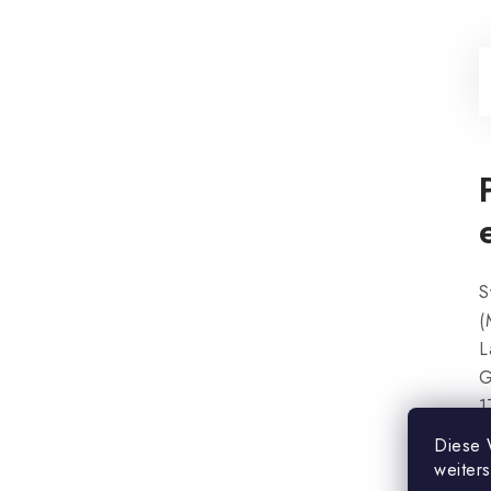
S
(
L
G
1
1
Diese 
L
weiter