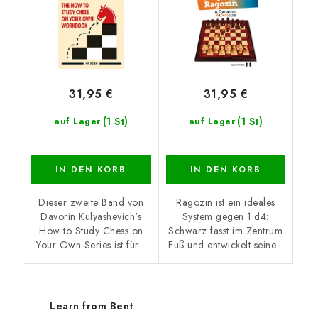
31,95 €
31,95 €
(1 St)
(1 St)
auf Lager
auf Lager
IN DEN KORB
IN DEN KORB
Dieser zweite Band von
Ragozin ist ein ideales
Davorin Kulyashevich's
System gegen 1.d4:
How to Study Chess on
Schwarz fasst im Zentrum
Your Own Series ist für...
Fuß und entwickelt seine...
Learn from Bent