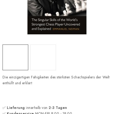
SCHACH ONLINE
SCHACH-MERCH
SCHACH GESCHENKE
GESCHÄFTSBEDINGUNGEN
KONTAKT
Kontakt
FAQ
Über uns
Schachblog
Geschäftsbedingungen
Die einzigartigen Fähigkeiten des stärksten Schachspielers der Welt
enthüllt und erklärt
✅
Lieferung
innerhalb von
2-3 Tagen
✅
Kundenservice
MON-FRI 8:00 - 18:00