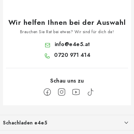
Wir helfen Ihnen bei der Auswahl
Brauchen Sie Rat bei etwas? Wir sind für dich da!
info
@
e4e5.at
0720 971 414
F
u
Schachladen e4e5
ß