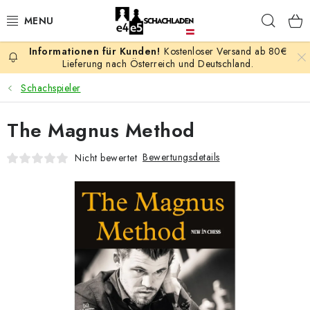
Zum
Such
Inhalt
springen
Kostenloser Versand ab 80€
AKTION
Lieferung nach Österreich und Deutschland.
Schachspieler
SCHACHSPIELE
The Magnus Method
SCHACHFIGUREN
Bewertungsdetails
Nicht bewertet
SCHACHBRETTER
SCHACHUHREN
SCHACHBÜCHER
SCHACH-ANTIQUITÄTENLADEN