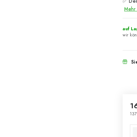
✅
Der
Mehr 
auf L
Si
1
137
Ver