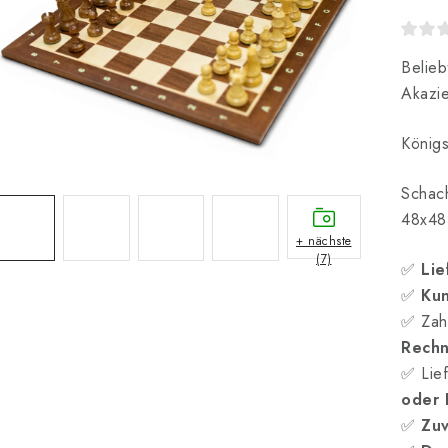
Belieb
Akazie
Königs
Schac
48x48
+ nächste
(7)
✅
Lie
✅
Kun
✅ Zah
Rech
✅ Lief
oder
✅
Zuv