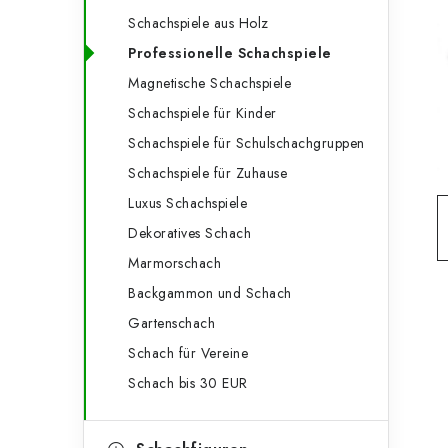
e
t
Schachspiele aus Holz
g
e
Professionelle Schachspiele
o
Magnetische Schachspiele
n
r
Schachspiele für Kinder
l
i
Schachspiele für Schulschachgruppen
e
e
Schachspiele für Zuhause
n
i
Luxus Schachspiele
Dekoratives Schach
s
Marmorschach
t
Backgammon und Schach
e
Gartenschach
Schach für Vereine
Schach bis 30 EUR