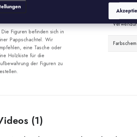
ie ein geräuschloses
Notation
tellungen
uflegen ermöglicht und
Akzepti
brieb verhindert.
Verwendu
 Die Figuren befinden sich in
iner Pappschachtel. Wir
Farbschem
mpfehlen, eine Tasche oder
ine Holzkiste für die
ufbewahrung der Figuren zu
estellen.
Videos (1)