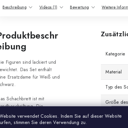
Beschreibung
Videos (1)
Bewertung
Weitere Infor
Produktbeschr
Zusätzl
eibung
Kategorie
ie Figuren sind lackiert und
ewichtet. Das Set enthält
Material
ine Ersatzdame für Weiß und
chwarz.
Typ des Sc
as Schachbrett ist mit
Größe des
andbeschriftung. Die
nterseite des Schachbretts ist
Website verwendet Cookies. Indem Sie auf dieser Website
Feldgröße
it einer weichen Unterlage,
surfen, stimmen Sie deren Verwendung zu.