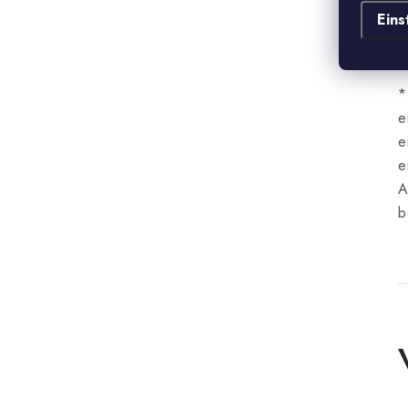
d
Eins
A
A
*
e
e
e
A
b