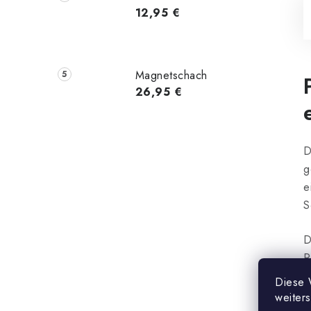
12,95 €
Magnetschach
26,95 €
D
g
e
S
D
R
U
Diese 
m
weiter