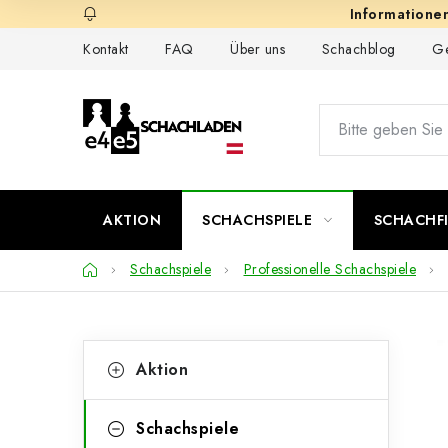
Zum
Inhalt
Kontakt
FAQ
Über uns
Schachblog
Ge
springen
AKTION
SCHACHSPIELE
SCHACHF
Startseite
Schachspiele
Professionelle Schachspiele
S
K
Kategorien
Aktion
überspringen
a
e
t
i
Schachspiele