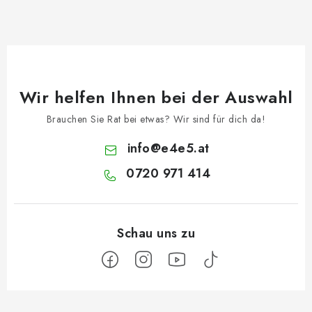
Wir helfen Ihnen bei der Auswahl
Brauchen Sie Rat bei etwas? Wir sind für dich da!
info
@
e4e5.at
0720 971 414
F