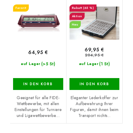
Favorit
(65 %)
Aktion
Neu
69,95 €
64,95 €
204,95 €
(>5 St)
(1 St)
auf Lager
auf Lager
IN DEN KORB
IN DEN KORB
Geeignet für alle FIDE-
Eleganter Lederkoffer zur
Wettbewerbe, mit allen
Aufbewahrung Ihrer
Einstellungen für Turniere
Figuren, damit ihnen beim
und Ligawettbewerbe....
Transport nichts...