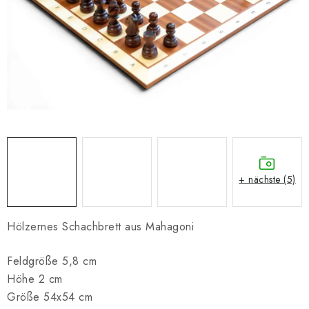
SCHACH ONLINE
SCHACH-MERCH
SCHACH GESCHENKE
GESCHÄFTSBEDINGUNGEN
KONTAKT
+ nächste (5)
Kontakt
FAQ
Über uns
Schachblog
Geschäftsbedingungen
Hölzernes Schachbrett aus Mahagoni
Feldgröße 5,8 cm
Höhe 2 cm
Größe 54x54 cm