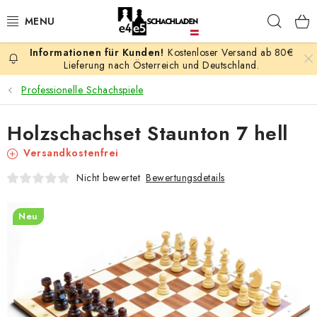
Zum
Such
Inhalt
springen
Kostenloser Versand ab 80€
AKTION
Lieferung nach Österreich und Deutschland.
Professionelle Schachspiele
SCHACHSPIELE
Holzschachset Staunton 7 hell
SCHACHFIGUREN
Versandkostenfrei
SCHACHBRETTER
Bewertungsdetails
Nicht bewertet
SCHACHUHREN
Neu
SCHACHBÜCHER
SCHACH-ANTIQUITÄTENLADEN