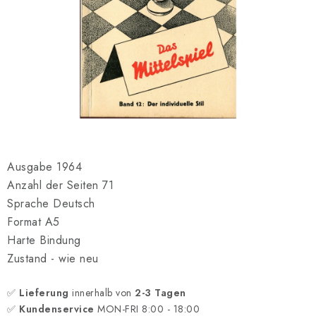
SCHACH ONLINE
SCHACH-MERCH
SCHACH GESCHENKE
GESCHÄFTSBEDINGUNGEN
KONTAKT
Ausgabe 1964
Anzahl der Seiten 71
Kontakt
FAQ
Über uns
Schachblog
Sprache Deutsch
Geschäftsbedingungen
Format A5
Harte Bindung
Zustand - wie neu
✅
Lieferung
innerhalb von
2-3 Tagen
✅
Kundenservice
MON-FRI 8:00 - 18:00