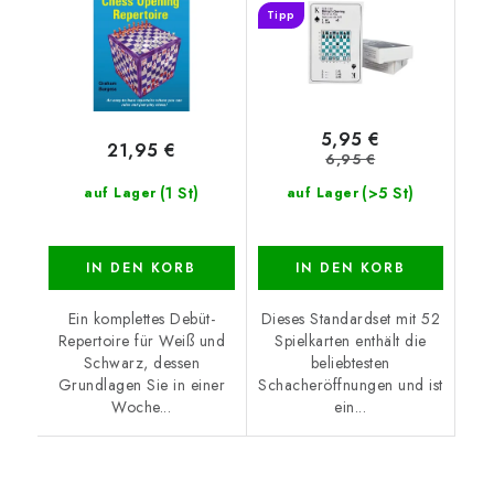
Tipp
5,95 €
21,95 €
6,95 €
(1 St)
(>5 St)
auf Lager
auf Lager
IN DEN KORB
IN DEN KORB
Ein komplettes Debüt-
Dieses Standardset mit 52
Repertoire für Weiß und
Spielkarten enthält die
Schwarz, dessen
beliebtesten
Grundlagen Sie in einer
Schacheröffnungen und ist
Woche...
ein...