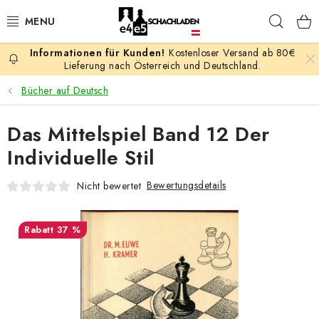
Zum
Such
Inhalt
springen
Kostenloser Versand ab 80€
AKTION
Lieferung nach Österreich und Deutschland.
Bücher auf Deutsch
SCHACHSPIELE
Das Mittelspiel Band 12 Der
SCHACHFIGUREN
Individuelle Stil
SCHACHBRETTER
Bewertungsdetails
Nicht bewertet
SCHACHUHREN
37 %
SCHACHBÜCHER
SCHACH-ANTIQUITÄTENLADEN