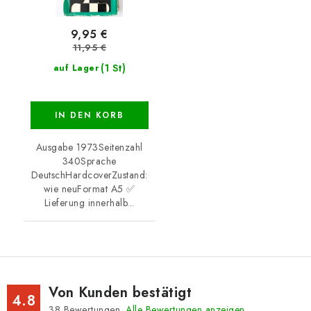
9,95 €
11,95 €
(1 St)
auf Lager
IN DEN KORB
Ausgabe 1973Seitenzahl
340Sprache
DeutschHardcoverZustand:
wie neuFormat A5 ✅
Lieferung innerhalb...
Von Kunden bestätigt
4.8
38
Bewertungen.
Alle Bewertungen anzeigen