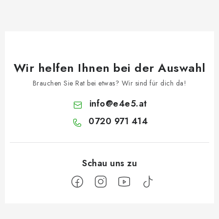
Wir helfen Ihnen bei der Auswahl
Brauchen Sie Rat bei etwas? Wir sind für dich da!
info
@
e4e5.at
0720 971 414
F