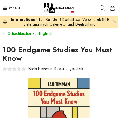
Zum
Such
Inhalt
springen
Kostenloser Versand ab 80€
AKTION
Lieferung nach Österreich und Deutschland.
Schachbücher auf Englisch
SCHACHSPIELE
100 Endgame Studies You Must
SCHACHFIGUREN
Know
SCHACHBRETTER
Bewertungsdetails
Nicht bewertet
SCHACHUHREN
SCHACHBÜCHER
SCHACH-ANTIQUITÄTENLADEN