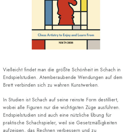
SCHACH ONLINE
SCHACH-MERCH
SCHACH GESCHENKE
GESCHÄFTSBEDINGUNGEN
KONTAKT
Vielleicht findet man die größte Schönheit im Schach in
Endspielstudien. Atemberaubende Wendungen auf dem
Kontakt
FAQ
Über uns
Schachblog
Brett verbinden sich zu wahren Kunstwerken.
Geschäftsbedingungen
In Studien ist Schach auf seine reinste Form destilliert,
wobei alle Figuren nur die wichtigsten Züge ausführen.
Endspielstudien sind auch eine nützliche Übung für
praktische Schachspieler, weil sie Gesetzmäßigkeiten
aufzeigen, das Rechnen verbessern und zu