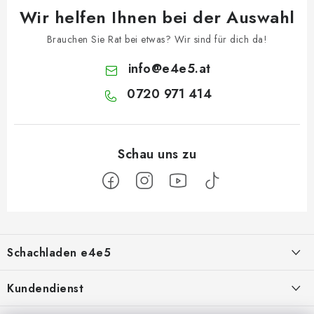
Wir helfen Ihnen bei der Auswahl
Brauchen Sie Rat bei etwas? Wir sind für dich da!
info
@
e4e5.at
0720 971 414
F
u
Schachladen e4e5
ß
z
Über uns
Kundendienst
e