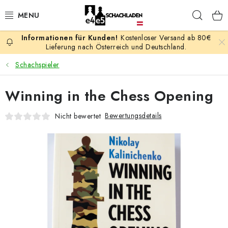
Zum
Such
Inhalt
springen
Kostenloser Versand ab 80€
AKTION
Lieferung nach Österreich und Deutschland.
Schachspieler
SCHACHSPIELE
Winning in the Chess Opening
SCHACHFIGUREN
Bewertungsdetails
Nicht bewertet
SCHACHBRETTER
SCHACHUHREN
SCHACHBÜCHER
SCHACH-ANTIQUITÄTENLADEN