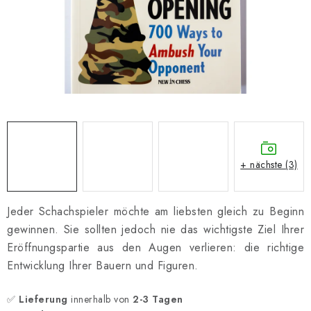
SCHACH ONLINE
SCHACH-MERCH
SCHACH GESCHENKE
GESCHÄFTSBEDINGUNGEN
KONTAKT
+ nächste (3)
Kontakt
FAQ
Über uns
Schachblog
Geschäftsbedingungen
Jeder Schachspieler möchte am liebsten gleich zu Beginn
gewinnen. Sie sollten jedoch nie das wichtigste Ziel Ihrer
Eröffnungspartie aus den Augen verlieren: die richtige
Entwicklung Ihrer Bauern und Figuren.
✅
Lieferung
innerhalb von
2-3 Tagen