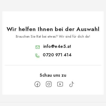
Wir helfen Ihnen bei der Auswahl
Brauchen Sie Rat bei etwas? Wir sind für dich da!
info
@
e4e5.at
0720 971 414
F
u