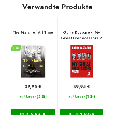
Verwandte Produkte
The Match of All Time
Garry Kasparov; My
Great Predecessors 2
Neu
39,95 €
39,95 €
(2 St)
(1 St)
auf Lager
auf Lager
IN DEN KORB
IN DEN KORB