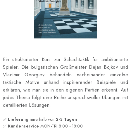
SCHACH ONLINE
SCHACH-MERCH
SCHACH GESCHENKE
GESCHÄFTSBEDINGUNGEN
Ein strukturierter Kurs zur Schachtaktik für ambitionierte
KONTAKT
Spieler. Die bulgarischen Großmeister Dejan Bojkov und
Vladimir Georgiev behandeln nacheinander einzelne
Kontakt
FAQ
Über uns
Schachblog
taktische Motive anhand inspirierender Beispiele und
Geschäftsbedingungen
erklären, wie man sie in den eigenen Partien erkennt. Auf
jedes Thema folgt eine Reihe anspruchsvoller Übungen mit
detaillierten Lösungen.
✅
Lieferung
innerhalb von
2-3 Tagen
✅
Kundenservice
MON-FRI 8:00 - 18:00