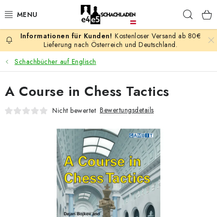
Zum
Such
Inhalt
springen
Kostenloser Versand ab 80€
AKTION
Lieferung nach Österreich und Deutschland.
Schachbücher auf Englisch
SCHACHSPIELE
A Course in Chess Tactics
SCHACHFIGUREN
Bewertungsdetails
Nicht bewertet
SCHACHBRETTER
SCHACHUHREN
SCHACHBÜCHER
SCHACH-ANTIQUITÄTENLADEN