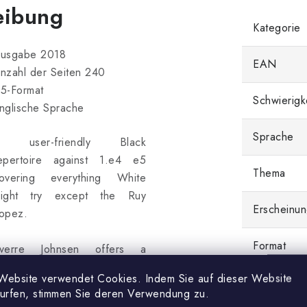
eibung
Kategorie
usgabe 2018
EAN
nzahl der Seiten 240
5-Format
Schwierigk
nglische Sprache
Sprache
 user-friendly Black
epertoire against 1.e4 e5
Thema
overing everything White
ight try except the Ruy
Erscheinun
opez.
Format
verre Johnsen offers a
carefully worked-out
Website verwendet Cookies. Indem Sie auf dieser Website
Sprache
epertoire built around both
surfen, stimmen Sie deren Verwendung zu.
..Bc5 and ...Nf6 systems