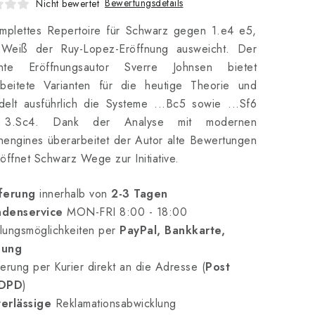
Bewertungsdetails
Nicht bewertet
omplettes Repertoire für Schwarz gegen 1.e4 e5,
Weiß der Ruy-Lopez-Eröffnung ausweicht. Der
nte Eröffnungsautor Sverre Johnsen bietet
rbeitete Varianten für die heutige Theorie und
elt ausführlich die Systeme ...Bc5 sowie ...Sf6
 3.Sc4. Dank der Analyse mit modernen
engines überarbeitet der Autor alte Bewertungen
öffnet Schwarz Wege zur Initiative.
ferung
innerhalb von
2-3 Tagen
denservice
MON-FRI 8:00 - 18:00
lungsmöglichkeiten per
PayPal, Bankkarte,
nung
erung per Kurier direkt an die Adresse (
Post
 DPD
)
erlässige
Reklamationsabwicklung