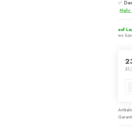
✅
Der
Mehr 
auf L
2
21,
Ver
Artikel
Garant