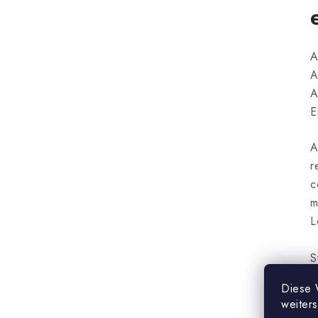
A
A
A
E
A
r
c
m
L
S
Diese 
r
weiter
.