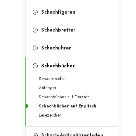
e
t
g
Schachfiguren
e
o
n
r
Schachbretter
l
i
Schachuhren
e
e
n
i
Schachbücher
s
Schachspieler
t
Anfänger
e
Schachbücher auf Deutsch
Schachbücher auf Englisch
Lesezeichen
Schach-Antiquitätenladen