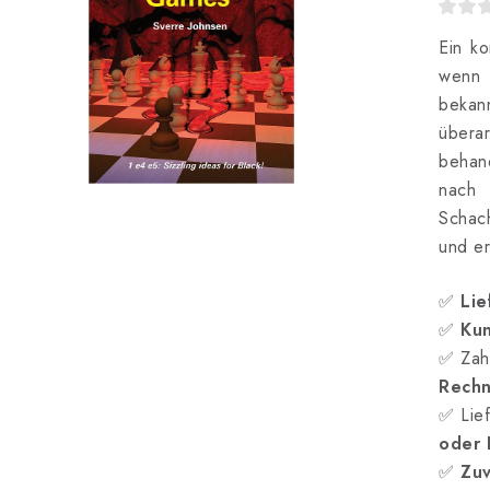
Ein k
wenn 
bekan
übera
behand
nach
Schach
und er
✅
Lie
✅
Kun
✅ Zah
Rech
✅ Lief
oder
✅
Zuv