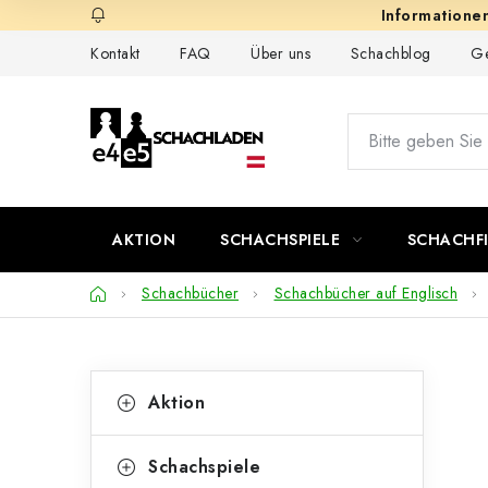
Zum
Inhalt
Kontakt
FAQ
Über uns
Schachblog
Ge
springen
AKTION
SCHACHSPIELE
SCHACHF
Startseite
Schachbücher
Schachbücher auf Englisch
S
K
Kategorien
Aktion
überspringen
a
e
t
i
Schachspiele