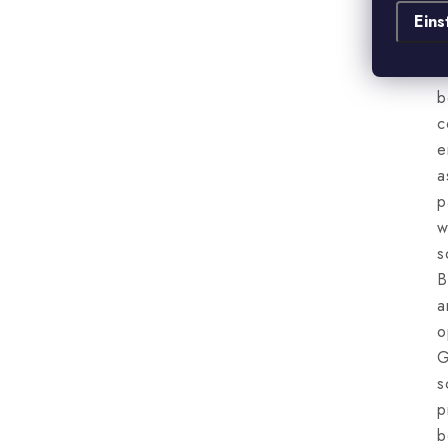
a
Eins
c
a
b
c
e
a
p
w
s
B
a
o
G
s
p
b