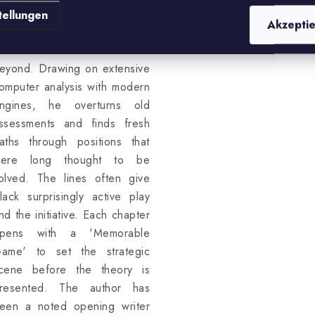
Einband
fter 3.Bc4, with extensive
tellungen
Akzepti
overage of all White's
lternatives on move 3 and
eyond. Drawing on extensive
omputer analysis with modern
ngines, he overturns old
ssessments and finds fresh
aths through positions that
ere long thought to be
olved. The lines often give
lack surprisingly active play
nd the initiative. Each chapter
pens with a 'Memorable
ame' to set the strategic
cene before the theory is
resented. The author has
een a noted opening writer