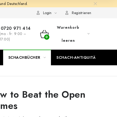
 und Deutschland.
Login
Registrieren
Warenkorb
0720 971 414
(mo - fr: 9:00 –
WARENKORB
17:00)
leeren
SCHACHBÜCHER
SCHACH-ANTIQUITÄTENLADEN
w to Beat the Open
mes