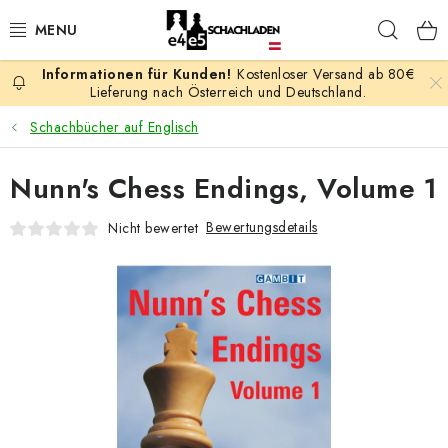
Zum
Such
Inhalt
springen
Kostenloser Versand ab 80€
AKTION
Lieferung nach Österreich und Deutschland.
Schachbücher auf Englisch
SCHACHSPIELE
Nunn's Chess Endings, Volume 1
SCHACHFIGUREN
Bewertungsdetails
Nicht bewertet
SCHACHBRETTER
SCHACHUHREN
SCHACHBÜCHER
SCHACH-ANTIQUITÄTENLADEN