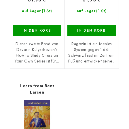
(1 St)
(1 St)
auf Lager
auf Lager
IN DEN KORB
IN DEN KORB
Dieser zweite Band von
Ragozin ist ein ideales
Davorin Kulyashevich's
System gegen 1.d4:
How to Study Chess on
Schwarz fasst im Zentrum
Your Own Series ist für...
Fuß und entwickelt seine...
Learn from Bent
Larsen