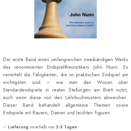
SCHACH ONLINE
SCHACH-MERCH
SCHACH GESCHENKE
GESCHÄFTSBEDINGUNGEN
Der erste Band eines umfangreichen zweibändigen Werks
KONTAKT
des renommierten Endspieltheoretikers John Nunn. Es
vermittelt die Fähigkeiten, die im praktischen Endspiel am
Kontakt
FAQ
Über uns
Schachblog
wichtigsten sind – wie man das Wissen über
Geschäftsbedingungen
Standardendspiele in realen Stellungen am Brett nutzt,
auch wenn diese von den Lehrbuchmustern abweichen.
Dieser Band behandelt allgemeine Themen sowie
Endspiele mit Bauern, Damen und leichten Figuren.
✅
Lieferung
innerhalb von
2-3 Tagen